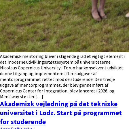
Akademisk mentoring bliver i stigende grad et vigtigt element i
det moderne udviklingsstøttesystem på universiteterne.
Nicolaus Copernicus University i Torun har konsekvent udviklet
denne tilgang og implementeret flere udgaver af
mentorprogrammet rettet mod de studerende. Den tredje
udgave af mentorprogrammet, der blev gennemført af
Copernicus Center for Integration, blev lanceret i 2026, og
Mentiway støtter […]
Akademisk vejledning på det tekniske
universitet i Lodz. Start på programmet
for studerende