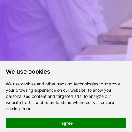
We use cookies
We use cookies and other tracking technologies to improve
Tutoring ist eine zunehmend beliebte Form der studentischen
your browsing experience on our website, to show you
Entwicklungsförderung an Hochschulen. Im Gegensatz zum
personalized content and targeted ads, to analyze our
klassischen Mentoring liegt der Schwerpunkt des Tutorings auf
website traffic, and to understand where our visitors are
der Einzelarbeit – der Tutor begleitet den Studierenden (Tutee)
coming from.
im Entwicklungsprozess und hilft dabei, Stärken zu entdecken,
die Motivation in sich selbst zu entdecken und akademische und
I agree
persönliche Schwierigkeiten zu überwinden. Mentiway versus […]