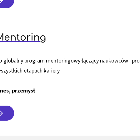
Mentoring
o globalny program mentoringowy łączący naukowców i prof
wszystkich etapach kariery.
znes, przemysł