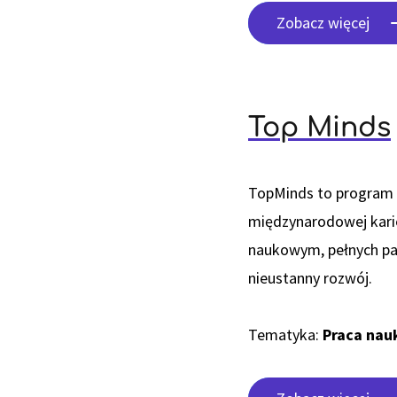
Zobacz więcej
Top Minds
TopMinds to program 
międzynarodowej karie
naukowym, pełnych pasj
nieustanny rozwój.
Tematyka:
Praca na