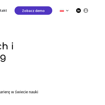
takt
Zobacz demo
h i
og
rierę w świecie nauki