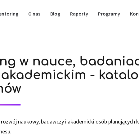
entoring
O nas
Blog
Raporty
Programy
Kon
ng w nauce, badaniac
 akademickim - katal
mów
rozwój naukowy, badawczy i akademicki osób planujących ka
znesu.