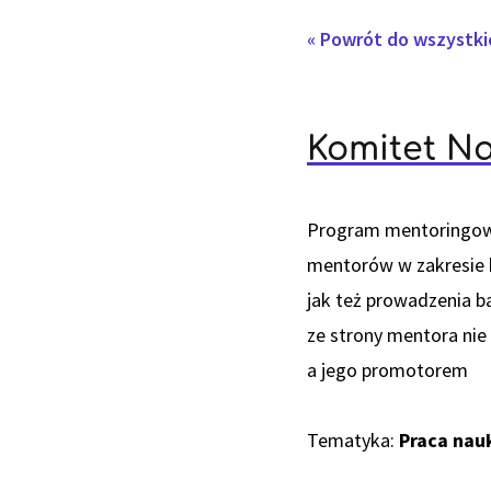
« Powrót do wszystk
Komitet N
Program mentoringow
mentorów w zakresie k
jak też prowadzenia b
ze strony mentora nie
a jego promotorem
Tematyka:
Praca na