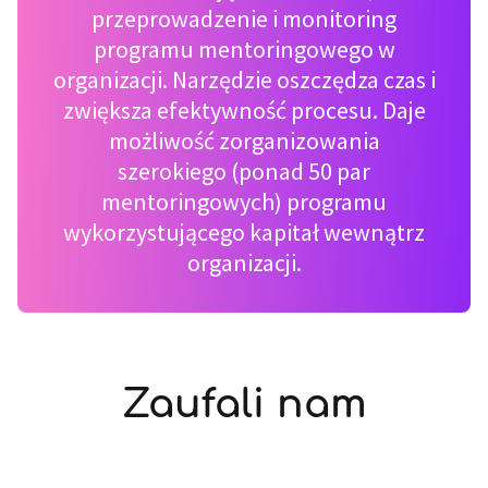
przeprowadzenie i monitoring
programu mentoringowego w
organizacji. Narzędzie oszczędza czas i
zwiększa efektywność procesu. Daje
możliwość zorganizowania
szerokiego (ponad 50 par
mentoringowych) programu
wykorzystującego kapitał wewnątrz
organizacji.
Zaufali nam