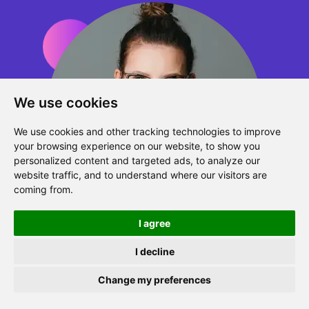
We use cookies
We use cookies and other tracking technologies to improve
your browsing experience on our website, to show you
personalized content and targeted ads, to analyze our
website traffic, and to understand where our visitors are
coming from.
I agree
Marta Siech
I decline
Zapraszamy na konferencję Mentoring Program
Konsultantka merytoryczna Mentiway
Change my preferences
Excellence 15.09.2026r.
Więcej szczegółów
.
Do współpracy zaprosiliśmy też doświadczoną