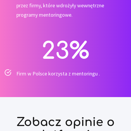
przez firmy, które wdrożyły wewnętrzne
programy mentoringowe​.
23
%
Firm w Polsce korzysta z mentoringu .
Zobacz opinie o