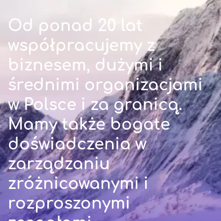
Od ponad 20 lat
współpracujemy z
biznesem, dużymi i
średnimi organizacjami
w Polsce i za granicą.
Mamy także bogate
doświadczenia w
zarządzaniu
zróżnicowanymi i
rozproszonymi