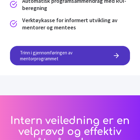
Automatisk programsammendrag med ROI-
beregning
Verktøykasse for informert utvikling av
mentorer og mentees
Trinn i gjennomføringen av
mentorprogrammet
Intern veiledning er en
velprøvd og effektiv