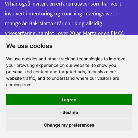
Vi har også invitert en erfaren utøver som har vært
involvert i mentoring og coaching i næringslivet i
mange år. Bak Marta står en rik og allsidig
yrkeserfaring, samlet i over 20 år. Marta er en EMCC-
akkreditert mentor på Practitioner-nivå og en PCC ICF
We use cookies
Coach. Hun har også gjennomført opplæring i ledelse
We use cookies and other tracking technologies to improve
av mentorprogrammer i henhold til EMCCs standarder.
your browsing experience on our website, to show you
personalized content and targeted ads, to analyze our
website traffic, and to understand where our visitors are
coming from.
Vi har alle ulik
I agree
bakgrunn, men vi
I decline
forenes av ideen om å
Change my preferences
popularisere mentoring