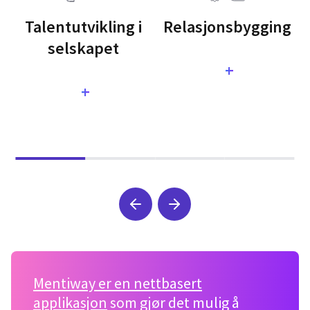
Talentutvikling i
Relasjonsbygging
selskapet
+
+
Mentiway er en nettbasert
applikasjon
som gjør det mulig å