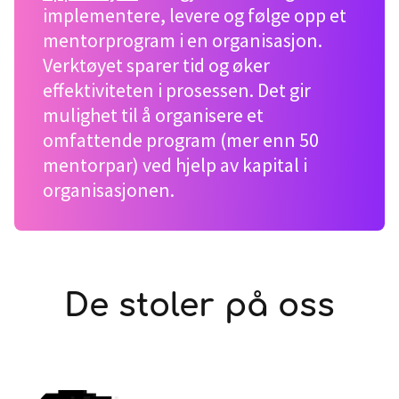
implementere, levere og følge opp et
mentorprogram i en organisasjon.
Verktøyet sparer tid og øker
effektiviteten i prosessen. Det gir
mulighet til å organisere et
omfattende program (mer enn 50
mentorpar) ved hjelp av kapital i
organisasjonen.
De stoler på oss