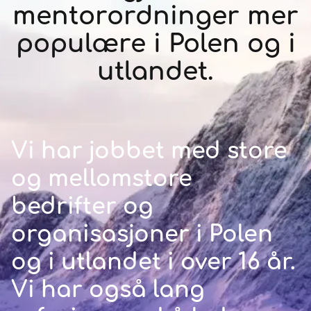
mentorordninger mer
populære i Polen og i
utlandet.
Vi har jobbet med store
og mellomstore
bedrifter og
organisasjoner i Polen
og i utlandet i over 16 år.
Vi har også lang