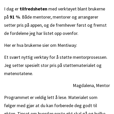
I dag er
tilfredsheten
med verktøyet blant brukerne
på
91 %
. Både mentorer, mentorer og arrangører
setter pris på appen, og de fremhever først og fremst
de fordelene jeg har listet opp ovenfor.
Her er hva brukerne sier om Mentiway:
Et svært nyttig verktøy for å støtte mentorprosessen.
Jeg setter spesielt stor pris på støttematerialet og
møtenotatene.
Magdalena, Mentor
Programmet er veldig lett å lese. Materialet som
følger med gjør at du kan forberede deg godt til
økten. Tipset om hvordan neste økt skal gå og hvilke