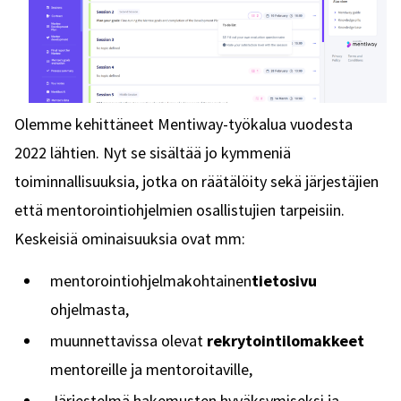
Olemme kehittäneet Mentiway-työkalua vuodesta
2022 lähtien. Nyt se sisältää jo kymmeniä
toiminnallisuuksia, jotka on räätälöity sekä järjestäjien
että mentorointiohjelmien osallistujien tarpeisiin.
Keskeisiä ominaisuuksia ovat mm:
mentorointiohjelmakohtainen
tietosivu
ohjelmasta,
muunnettavissa olevat
rekrytointilomakkeet
mentoreille ja mentoroitaville,
Järjestelmä hakemusten hyväksymiseksi ja