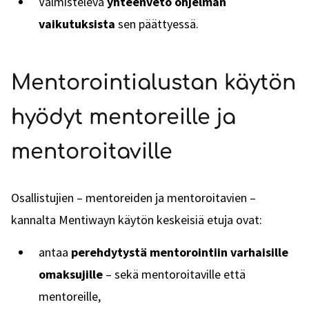
Valmisteleva
yhteenveto ohjelman
vaikutuksista
sen päättyessä.
Mentorointialustan käytön
hyödyt mentoreille ja
mentoroitaville
Osallistujien – mentoreiden ja mentoroitavien –
kannalta Mentiwayn käytön keskeisiä etuja ovat:
antaa
perehdytystä mentorointiin varhaisille
omaksujille
– sekä mentoroitaville että
mentoreille,