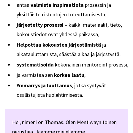
antaa
valmista inspiraatiota
prosessin ja
yksittäisten istuntojen toteuttamisesta,
järjestetty prosessi
– kaikki materiaalit, tieto,
kokoustiedot ovat yhdessä paikassa,
Helpottaa kokousten järjestämistä
ja
aikatauluttamista, säästää aikaa ja järjestystä,
systematisoida
kokonainen mentorointiprosessi,
ja varmistaa sen
korkea laatu
,
Ymmärrys ja luottamus
, jotka syntyvät
osallistujista huolehtimisesta.
Hei, nimeni on Thomas. Olen Mentiwayn toinen
perustaja. Jaamme mielellämme