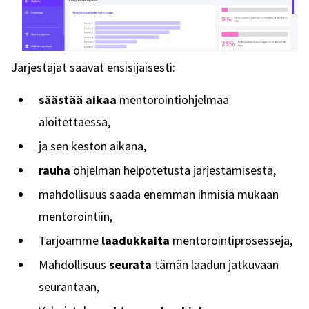
Järjestäjät saavat ensisijaisesti:
säästää aikaa
mentorointiohjelmaa
aloitettaessa,
ja sen keston aikana,
rauha
ohjelman helpotetusta järjestämisestä,
mahdollisuus saada enemmän ihmisiä mukaan
mentorointiin,
Tarjoamme
laadukkaita
mentorointiprosesseja,
Mahdollisuus
seurata
tämän laadun jatkuvaan
seurantaan,