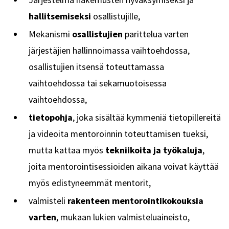
hallitsemiseksi
osallistujille,
Mekanismi
osallistujien
parittelua varten
järjestäjien hallinnoimassa vaihtoehdossa,
osallistujien itsensä toteuttamassa
vaihtoehdossa tai sekamuotoisessa
vaihtoehdossa,
tietopohja
, joka sisältää kymmeniä tietopillereitä
ja videoita mentoroinnin toteuttamisen tueksi,
mutta kattaa myös
tekniikoita ja työkaluja
,
joita mentorointisessioiden aikana voivat käyttää
myös edistyneemmät mentorit,
valmisteli
rakenteen mentorointikokouksia
varten
, mukaan lukien valmisteluaineisto,