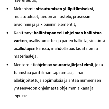
itsereflektio,
Mekanismit
sitoutumisen ylläpitämiseksi
,
muistutukset, tiedon annostelu, prosessin
arvioinnin ja jälkipuinnin elementit,
Kehittynyt
hallintapaneeli ohjelman hallintaa
varten
, osallistumisten ja parien hallinta, viestintä
osallistujien kanssa, mahdollisuus ladata omia
materiaaleja,
Mentorointiohjelman
seurantajärjestelmä
, joka
tunnistaa parit ilman tapaamisia, ilman
allekirjoitettuja sopimuksia ja antaa numeerisen
yhteenvedon ohjelmasta ohjelman aikana ja
lopussa.