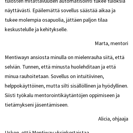
tulosten mitattavuuden automatisointi tukee tuloksia
näyttävästi. Epäilemättä sovellus säästää aikaa ja
tukee molempia osapuolia, jättäen paljon tilaa
keskustelulle ja kehitykselle.
Marta, mentori
Mentiwayn ansiosta minulla on mielenrauha siitä, että
selviän. Tunnen, että minusta huolehditaan ja että
minua rauhoitetaan. Sovellus on intuitiivinen,
helppokäyttöinen, mutta silti sisällöllinen ja hyödyllinen.
Siisti työkalu mentorointikäytäntöjen oppimiseen ja
tietämykseni jäsentämiseen.
Alicia, ohjaaja
Uskon, että Mentiway yksinkertaistaa