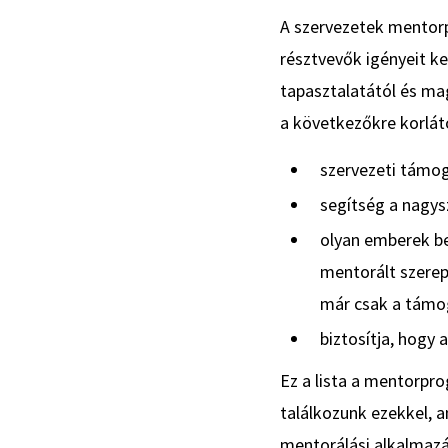
A szervezetek mentor
résztvevők igényeit ke
tapasztalatától és ma
a következőkre korlá
szervezeti támog
segítség a nagys
olyan emberek be
mentorált szerep
már csak a támog
biztosítja, hogy
Ez a lista a mentorpr
találkozunk ezekkel, 
mentorálási alkalmaz