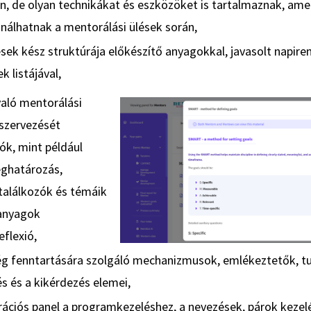
, de olyan technikákat és eszközöket is tartalmaznak, am
nálhatnak a mentorálási ülések során,
sek kész struktúrája előkészítő anyagokkal, javasolt napire
k listájával,
való mentorálási
szervezését
k, mint például
eghatározás,
 találkozók és témáik
 anyagok
flexió,
ég fenntartására szolgáló mechanizmusok, emlékeztetők, t
s és a kikérdezés elemei,
trációs panel a programkezeléshez, a nevezések, párok keze