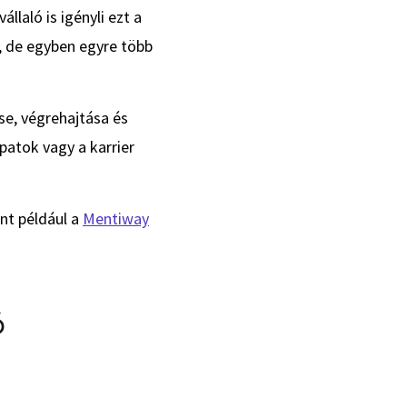
laló is igényli ezt a
, de egyben egyre több
e, végrehajtása és
patok vagy a karrier
nt például a
Mentiway
ó