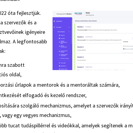
22 óta fejlesztjük.
 a szervezők és a
tvevőinek igényeire
almaz. A legfontosabb
ak:
ra szabott
ós oldal,
orzási űrlapok a mentorok és a mentoráltak számára,
entkezését elfogadó és kezelő rendszer,
osítására szolgáló mechanizmus, amelyet a szervezők irányí
 vagy egy vegyes mechanizmus,
öbb tucat tudáspillérrel és videókkal, amelyek segítenek a 