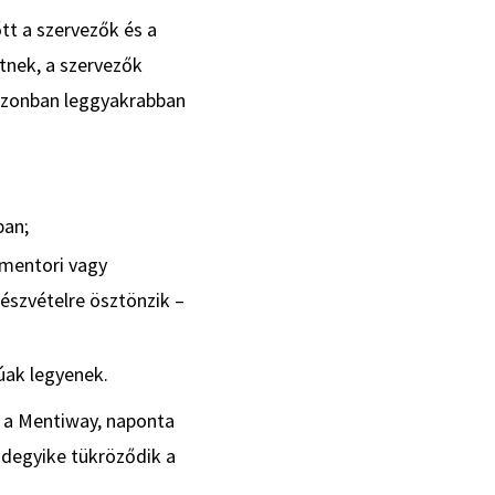
t a szervezők és a
etnek, a szervezők
azonban leggyakrabban
ban;
 mentori vagy
észvételre ösztönzik –
úak legyenek.
, a Mentiway, naponta
degyike tükröződik a