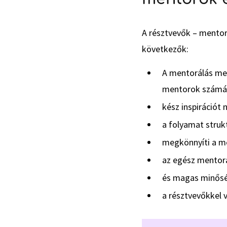
A résztvevők – mentor
következők:
A mentorálás meg
mentorok számá
kész inspirációt 
a folyamat struk
megkönnyíti a me
az egész mentorá
és magas minősé
a résztvevőkkel 