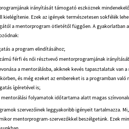
programjának irányítását támogató eszköznek mindenekelőt
ll kielégítenie. Ezek az igények természetesen sokfélék leh
gától a mentorprogram ötletétől függően. A gyakorlatban 
tozódnak:
atás a program elindításához;
zámú férfi és női résztvevő mentorprogramjának irányításá
vonása a mentorálásba, akiknek kevés tapasztalatuk van a
körben, és még ezeket az embereket is a programban való r
atás ígéretével is;
 a mentorálási folyamatok időtartama alatt magas színvonal
ogramok szervezőinek leggyakoribb igényeit tartalmazza. Mi
amikor mentorprogram-szervezőkkel beszélgetünk. Ezek min
ásunkban.