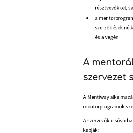
résztvevőkkel, s
a mentorprogram 
szerződések nélk
és a végén.
A mentorál
szervezet
A Mentiway alkalmazás
mentorprogramok szer
A szervezők elsősorba
kapják: