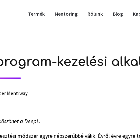
Termék
Mentoring
Rólunk
Blog
Ka
rogram-kezelési alk
der Mentiway
 köszönet a DeepL.
esztési módszer egyre népszerűbbé válik. Évről évre egyre tö