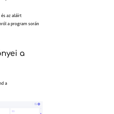
s az aláírt
mról a program során
nyei a
nd a