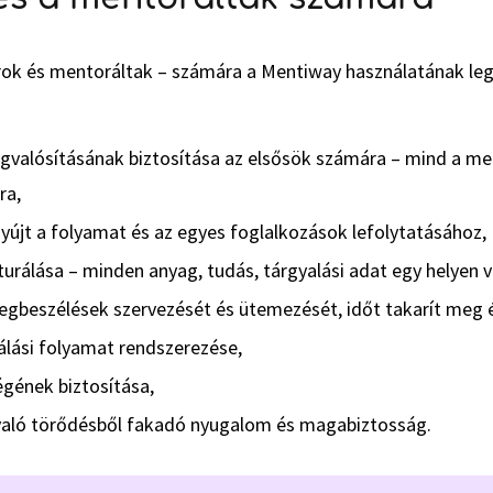
ok és mentoráltak – számára a Mentiway használatának leg
valósításának biztosítása az elsősök számára – mind a me
ra,
nyújt a folyamat és az egyes foglalkozások lefolytatásához,
turálása – minden anyag, tudás, tárgyalási adat egy helyen v
gbeszélések szervezését és ütemezését, időt takarít meg é
lási folyamat rendszerezése,
gének biztosítása,
való törődésből fakadó nyugalom és magabiztosság.