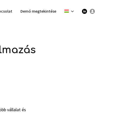
pcsolat
Demó megtekintése
almazás
bb vállalat és