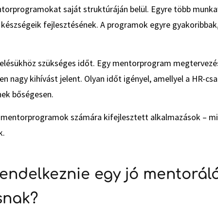
orprogramokat saját struktúráján belül. Egyre több munkavál
 készségeik fejlesztésének. A programok egyre gyakoribbak
ezelésükhöz szükséges időt. Egy mentorprogram megtervezés
n nagy kihívást jelent. Olyan időt igényel, amellyel a HR-csa
nek bőségesen.
 a mentorprogramok számára kifejlesztett alkalmazások – mi
k.
 rendelkeznie egy jó mentorál
snak?