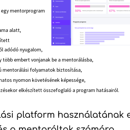
s egy mentorprogram
ama alatt,
ített
ől adódó nyugalom,
y több embert vonjanak be a mentorálásba,
 mentorálási folyamatok biztosítása,
matos nyomon követésének képessége,
zésekor elkészített összefoglaló a program hatásairól.
ási platform használatának e
és a mentoráltak számára