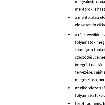
megvalósításában
mentorok is hasz
a mentorálási ülé
elolvasandó cikke
a résztvevőkkel 
folyamatok meg
támogató funkció
szerződés, célm
integrált naptár,
tervezése, saját
megosztása, önre
az elkötelezetts
folyamatértékelé
fejlett adminisz