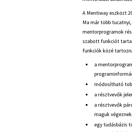
A Mentiway eszközt 20
Ma már több tucatnyi,
mentorprogramok rész
szabott funkciót tart
funkciók közé tartozn
a mentorprogram
programinformáci
módosítható tob
a résztvevők jel
a résztvevők pár
maguk végeznek,
egy tudásbázis t