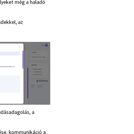
elyeket még a haladó
ndekkel, az
udásadagolás, a
lése, kommunikáció a