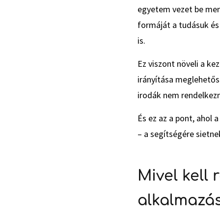
egyetem vezet be ment
formáját a tudásuk és
is.
Ez viszont növeli a k
irányítása meglehetőse
irodák nem rendelkez
És ez az a pont, ahol
– a segítségére sietne
Mivel kell
alkalmazá