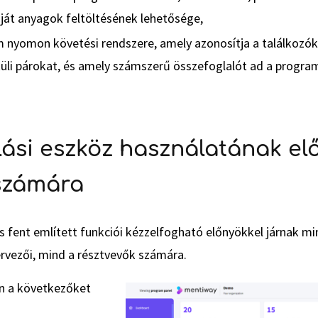
aját anyagok feltöltésének lehetősége,
nyomon követési rendszere, amely azonosítja a találkozók é
üli párokat, és amely számszerű összefoglalót ad a progra
ási eszköz használatának elő
 számára
 fent említett funkciói kézzelfogható előnyökkel járnak mi
vezői, mind a résztvevők számára.
n a következőket