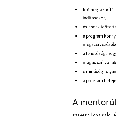
Időmegtakarítá
indításakor,
és annak időtart
a program könny
megszervezéséb
a lehetőség, hog
magas színvonalú
e minőség folya
a program befeje
A mentorál
mentorok 