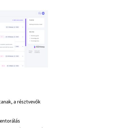
tanak, a résztvevők
mentorálás