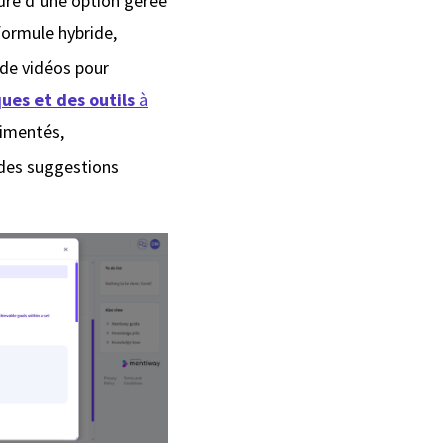
dre d’une option gérée
formule hybride,
 de vidéos pour
ues et des outils
à
rimentés,
 des suggestions