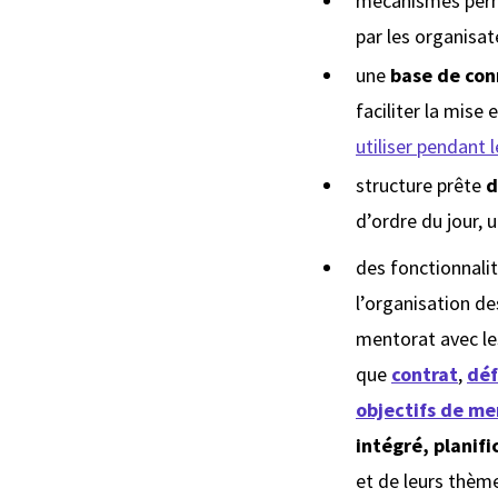
mécanismes per
par les organisa
une
base de con
faciliter la mis
utiliser pendant
structure prête
d
d’ordre du jour, un
des fonctionnalit
l’organisation d
mentorat avec les
que
contrat
,
déf
objectifs de me
intégré, planif
et de leurs thèm