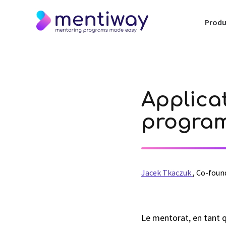
Produ
Applica
progra
Jacek Tkaczuk
,
Co-foun
Le mentorat, en tant 