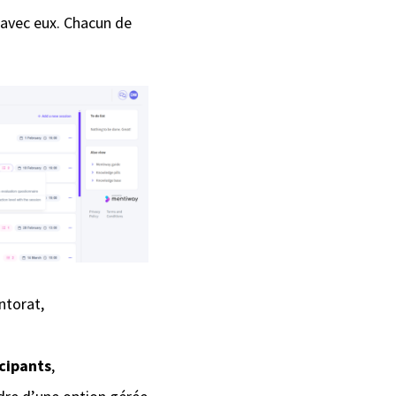
avec eux. Chacun de
torat,
icipants
,