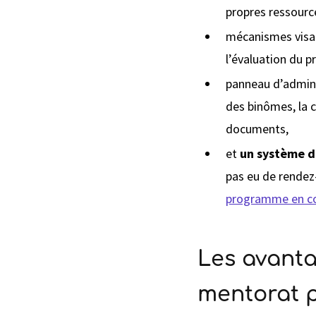
propres ressource
mécanismes visa
l’évaluation du p
panneau d’admin
des binômes, la c
documents,
et
un système d
pas eu de rendez
programme en cou
Les avantag
mentorat p