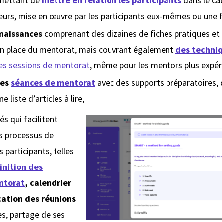
mettant de
mettre en relation les participants
dans le ca
teurs, mise en œuvre par les participants eux-mêmes ou une 
naissances
comprenant des dizaines de fiches pratiques et
e en place du mentorat, mais couvrant également
des techniq
 les sessions de mentorat
, même pour les mentors plus expé
es
séances de mentorat
avec des supports préparatoires,
e liste d’articles à lire,
és qui facilitent
es processus de
 participants, telles
inition des
ntorat
,
calendrier
ication des réunions
es, partage de ses