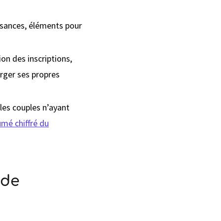
ssances, éléments pour
tion des inscriptions,
arger ses propres
es couples n’ayant
umé chiffré du
 de