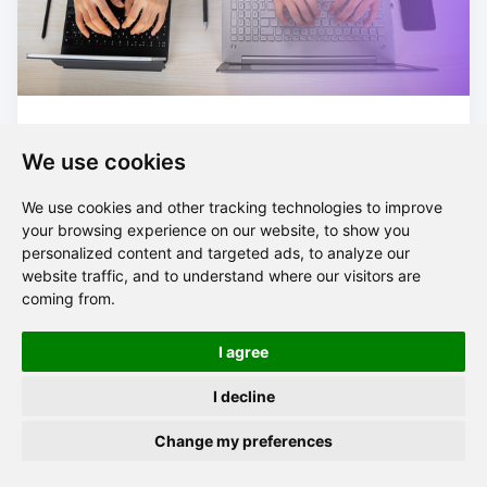
Hvordan koble sammen mentorer
We use cookies
og mentees? En trinnvis veiledning
We use cookies and other tracking technologies to improve
til kobling i mentorprogrammer
your browsing experience on our website, to show you
personalized content and targeted ads, to analyze our
website traffic, and to understand where our visitors are
coming from.
I agree
I decline
Change my preferences