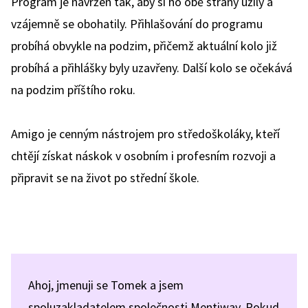
Program je navržen tak, aby si ho obě strany užily a
vzájemně se obohatily. Přihlašování do programu
probíhá obvykle na podzim, přičemž aktuální kolo již
probíhá a přihlášky byly uzavřeny. Další kolo se očekává
na podzim příštího roku.
Amigo je cenným nástrojem pro středoškoláky, kteří
chtějí získat náskok v osobním i profesním rozvoji a
připravit se na život po střední škole.
Ahoj, jmenuji se Tomek a jsem
spoluzakladatelem společnosti Mentiway. Pokud