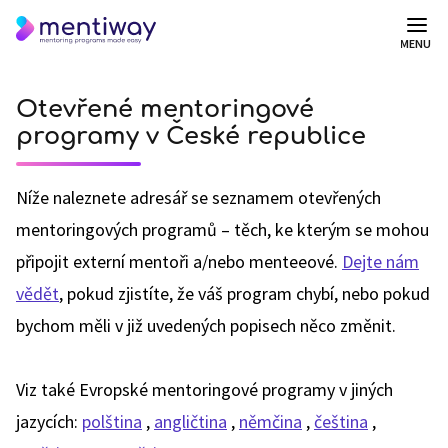
MENU
Otevřené mentoringové
programy v České republice
Níže naleznete adresář se seznamem otevřených
mentoringových programů – těch, ke kterým se mohou
připojit externí mentoři a/nebo menteeové.
Dejte nám
vědět
, pokud zjistíte, že váš program chybí, nebo pokud
bychom měli v již uvedených popisech něco změnit.
Viz také Evropské mentoringové programy v jiných
jazycích:
polština
,
angličtina
,
němčina
,
čeština
,