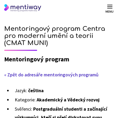
MENU
Mentoringový program Centra
pro moderní umění a teorii
(CMAT MUNI)
Mentoringový program
« Zpět do adresáře mentoringových programů
Jazyk:
čeština
Kategorie:
Akademický a Vědecký rozvoj
Svěřenci:
Postgraduální studenti a začínající
výzkumníci, kteří si přejí diskutovat svou