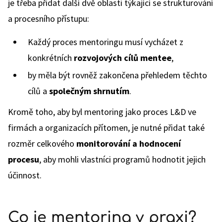
je třeba přidat další dvě oblasti týkající se strukturování
a procesního přístupu:
Každý proces mentoringu musí vycházet z
konkrétních
rozvojových cílů mentee
,
by měla být rovněž zakončena přehledem těchto
cílů a
společným shrnutím
.
Kromě toho, aby byl mentoring jako proces L&D ve
firmách a organizacích přítomen, je nutné přidat také
rozměr celkového
monitorování a hodnocení
procesu
, aby mohli vlastníci programů hodnotit jejich
účinnost.
Co je mentoring v praxi?