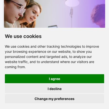
We use cookies
We use cookies and other tracking technologies to improve
your browsing experience on our website, to show you
personalized content and targeted ads, to analyze our
website traffic, and to understand where our visitors are
coming from.
Mentoring vs. zapracování nových
I agree
zaměstnanců – jak novým
I decline
zaměstnancům pomoci rychleji se
Change my preferences
zapracovat