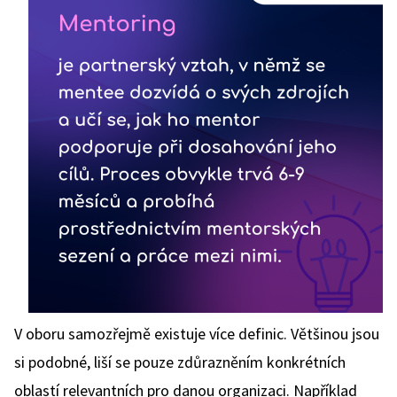
V oboru samozřejmě existuje více definic. Většinou jsou
si podobné, liší se pouze zdůrazněním konkrétních
oblastí relevantních pro danou organizaci. Například