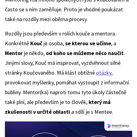
často se s ním zaměňuje. Proto je vhodné poukázat
také na rozdíly mezi oběma procesy.
Rozdíly jsou především v rolích kouče a mentora.
Konkrétně
Kouč
je osoba,
se kterou se učíme
, a
Mentor
je někdo,
od koho se můžeme něco naučit
.
Jinými slovy, Kouč má inspirovat, vyzdvihnout silné
stránky Koučovaného. Má klást obtížné
otázky
,
provokovat myšlenky, pomáhat vystoupit z informační
bubliny. Mentor(ka) naproti tomu tyto úkoly částečně
také plní, ale především je to člověk,
který má
zkušenosti v určité oblasti
a sdílí je s Mentee.