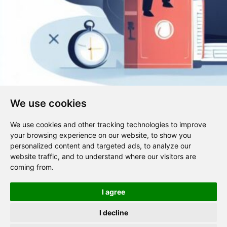
We use cookies
We use cookies and other tracking technologies to improve
your browsing experience on our website, to show you
personalized content and targeted ads, to analyze our
website traffic, and to understand where our visitors are
V předchozím článku na blogu jsem se věnoval nejčastějším
coming from.
otázkám týkajícím se mentoringu. Tentokrát jsem se rozhodl
podívat se na několik vybraných otázek blíže a poskytnout na ně
I agree
ucelenější odpovědi.
I decline
Zásady ochrany osobních údajů