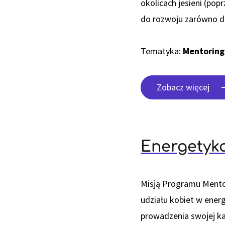
okolicach jesieni (pop
do rozwoju zarówno dl
Tematyka:
Mentoring
Zobacz więcej
Energetyka
Misją Programu Mento
udziału kobiet w ener
prowadzenia swojej ka