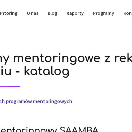
entoring
O nas
Blog
Raporty
Programy
Kon
y mentoringowe z rek
iu - katalog
ich programów mentoringowych
entoringowy SAAMBA