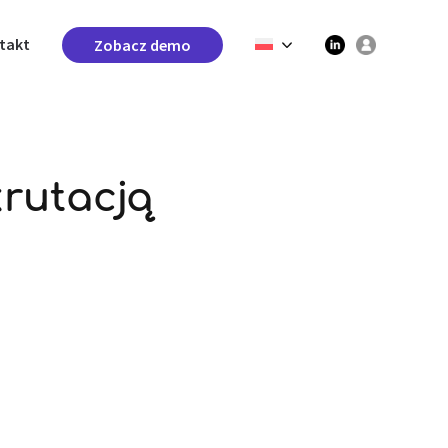
takt
Zobacz demo
rutacją