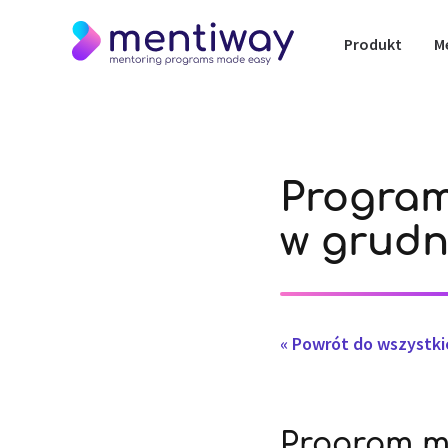
Produkt
M
Program
w grudn
« Powrót do wszystk
Program m