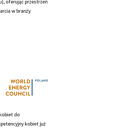
), oferując przestrzeń
rcia w branży.
kobiet do
petencyjny kobiet już