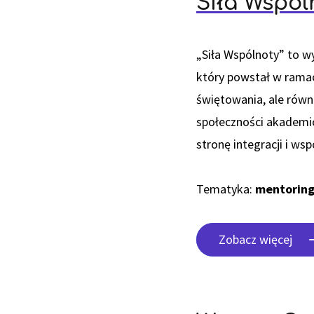
Siła Wspól
„Siła Wspólnoty” to w
który powstał w ramach
świętowania, ale równi
społeczności akademic
stronę integracji i ws
Tematyka:
mentoring
Zobacz więcej