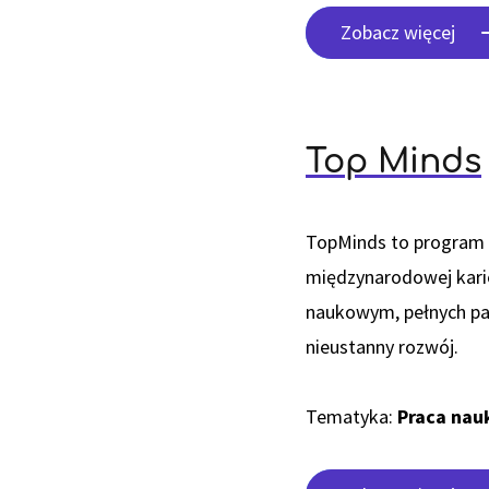
Zobacz więcej
Top Minds
TopMinds to program 
międzynarodowej karie
naukowym, pełnych pasj
nieustanny rozwój.
Tematyka:
Praca na