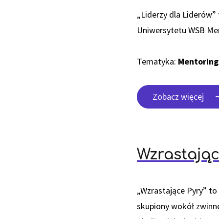
„Liderzy dla Liderów”
Uniwersytetu WSB Meri
Tematyka:
Mentoring
Zobacz więcej
Wzrastając
„Wzrastające Pyry” t
skupiony wokół zwinne