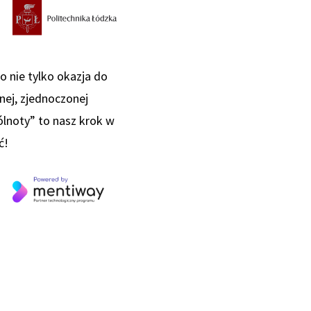
o nie tylko okazja do
lnej, zjednoczonej
ólnoty” to nasz krok w
ć!