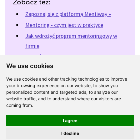
Zobacz też:
Zapoznaj się z platformą Mentiway »
Mentoring - czym jest w praktyce
Jak wdrożyć program mentoringowy w
firmie
Korzyści mentoringu w firmie
We use cookies
We use cookies and other tracking technologies to improve
« Powrót do katalogu programów mentoringowych
your browsing experience on our website, to show you
personalized content and targeted ads, to analyze our
website traffic, and to understand where our visitors are
coming from.
I agree
Polityka prywatności
I decline
Zapis na newsletter