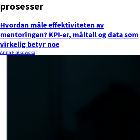
prosesser
MENU
Hvordan måle effektiviteten av
mentoringen? KPI-er, måltall og data som
virkelig betyr noe
Anna Fiałkowska
|