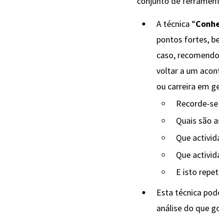
conjunto de ferrament
A técnica “
Conhe
pontos fortes, b
caso, recomendo 
voltar a um acon
ou carreira em ge
Recorde-se 
Quais são a
Que activid
Que activid
E isto repe
Esta técnica pod
análise do que g