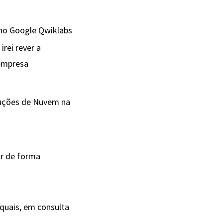
no Google Qwiklabs
rei rever a
 empresa
luções de Nuvem na
ar de forma
 quais, em consulta