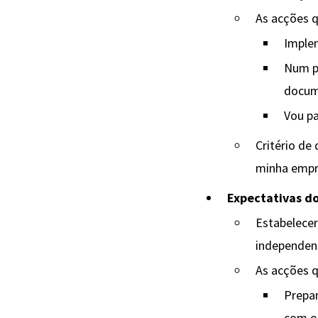
As acções q
Imple
Num pr
docum
Vou pa
Critério de
minha emp
Expectativas d
Estabelecer
independen
As acções q
Prepar
com o 