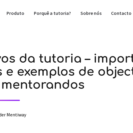
Produto
Porquê a tutoria?
Sobre nós
Contacto
os da tutoria – impor
s e exemplos de objec
 mentorandos
der Mentiway