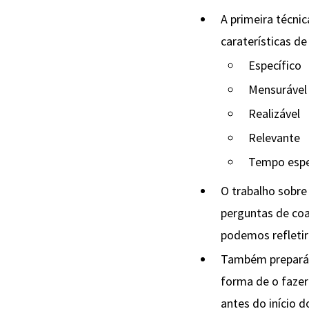
A primeira técni
caraterísticas d
Específico
Mensurável
Realizável
Relevante
Tempo espe
O trabalho sobr
perguntas de co
podemos refletir
Também preparámo
forma de o faze
antes do início 