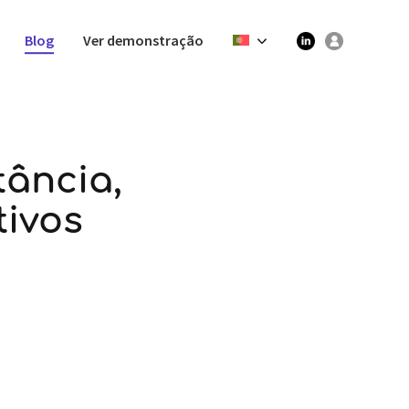
Blog
Ver demonstração
tância,
tivos