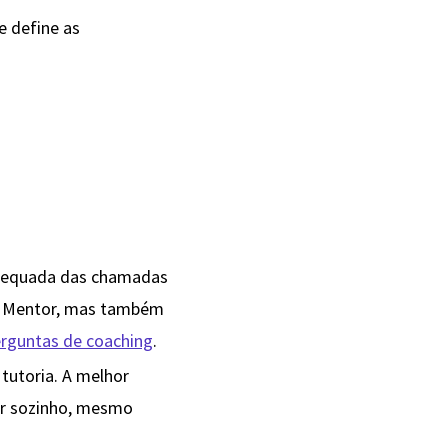
ue define as
adequada das chamadas
m Mentor, mas também
erguntas de coaching
.
tutoria. A melhor
er sozinho, mesmo