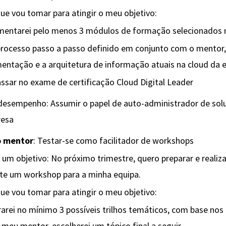
ue vou tomar para atingir o meu objetivo:
mentarei pelo menos 3 módulos de formação selecionados 
ocesso passo a passo definido em conjunto com o mentor, i
entação e a arquitetura de informação atuais na cloud da
ssar no exame de certificação Cloud Digital Leader
 desempenho: Assumir o papel de auto-administrador de so
resa
o mentor
: Testar-se como facilitador de workshops
 um objetivo: No próximo trimestre, quero preparar e realiz
te um workshop para a minha equipa.
ue vou tomar para atingir o meu objetivo:
arei no mínimo 3 possíveis trilhos temáticos, com base nos
meu mentor, escolherei um tópico final a seguir