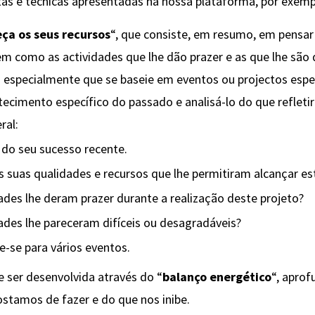
as e técnicas apresentadas na nossa plataforma, por exemp
ça os seus recursos
“, que consiste, em resumo, em pensar
em como as actividades que lhe dão prazer e as que lhe são
especialmente que se baseie em eventos ou projectos especí
tecimento específico do passado e analisá-lo do que refletir
ral:
do seu sucesso recente.
s suas qualidades e recursos que lhe permitiram alcançar es
ades lhe deram prazer durante a realização deste projeto?
ades lhe pareceram difíceis ou desagradáveis?
te-se para vários eventos.
e ser desenvolvida através do “
balanço energético
“, apro
ostamos de fazer e do que nos inibe.