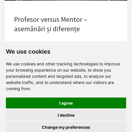
Profesor versus Mentor –
asemănări și diferențe
We use cookies
We use cookies and other tracking technologies to improve
your browsing experience on our website, to show you
personalized content and targeted ads, to analyze our
website traffic, and to understand where our visitors are
1
2
3
4
coming from.
I agree
I decline
Politica de confidențialitate
Change my preferences