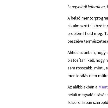
Lengyelből lefordítva,
A belső mentorprogram
alkalmazottai között 
problémát old meg. Tö
beszélve természetese
Ahhoz azonban, hogy a
biztosítani kell, hogy
sem rosszabb, mint „el
mentorálás nem műkö
Az alábbiakban a
Ment
belüli megvalósításán
felsorolásban szerepl