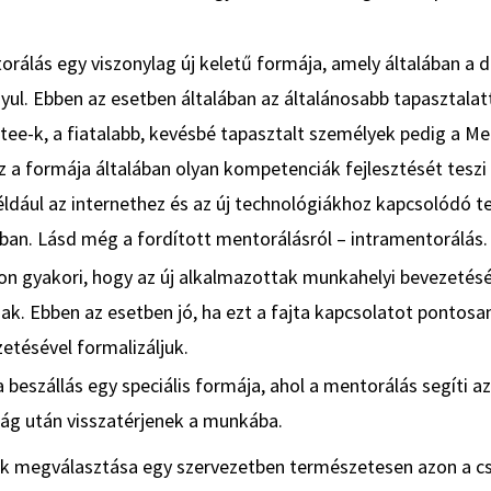
orálás egy viszonylag új keletű formája, amely általában a 
nyul. Ebben az esetben általában az általánosabb tapasztalat
ee-k, a fiatalabb, kevésbé tapasztalt személyek pedig a Me
 a formája általában olyan kompetenciák fejlesztését teszi
például az internethez és az új technológiákhoz kapcsolódó 
an. Lásd még a fordított mentorálásról – intramentorálás.
n gyakori, hogy az új alkalmazottak munkahelyi bevezetés
nak. Ebben az esetben jó, ha ezt a fajta kapcsolatot pontosa
tésével formalizáljuk.
beszállás egy speciális formája, ahol a mentorálás segíti a
ság után visszatérjenek a munkába.
k megválasztása egy szervezetben természetesen azon a cs