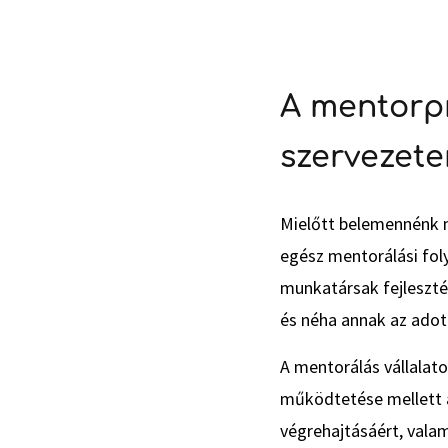
A mentorpr
szervezete
Mielőtt belemennénk m
egész mentorálási foly
munkatársak fejlesztés
és néha annak az adott
A mentorálás vállalat
működtetése mellett 
végrehajtásáért, valam