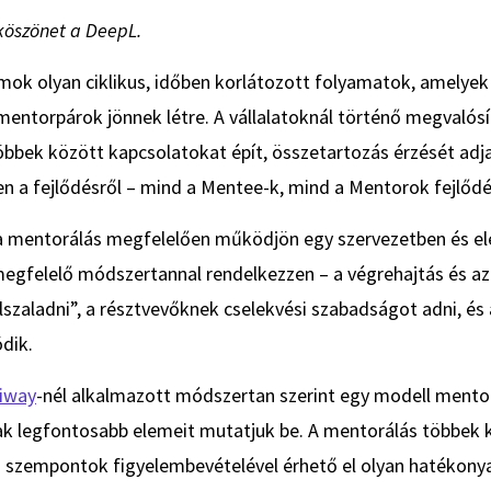
 köszönet a DeepL.
ok olyan ciklikus, időben korlátozott folyamatok, amelyek
mentorpárok jönnek létre. A vállalatoknál történő megvaló
bbek között kapcsolatokat épít, összetartozás érzését adj
n a fejlődésről – mind a Mentee-k, mind a Mentorok fejlődé
 mentorálás megfelelően működjön egy szervezetben és elér
 megfelelő módszertannal rendelkezzen – a végrehajtás és a
szaladni”, a résztvevőknek cselekvési szabadságot adni, és 
dik.
iway
-nél alkalmazott módszertan szerint egy modell mento
ak legfontosabb elemeit mutatjuk be. A mentorálás többek k
ő szempontok figyelembevételével érhető el olyan hatékony