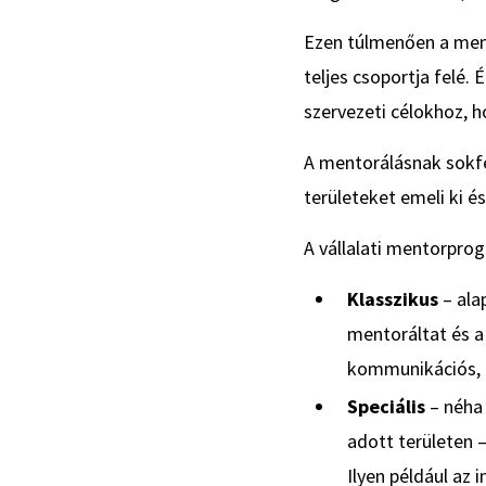
Ezen túlmenően a mento
teljes csoportja felé.
szervezeti célokhoz, 
A mentorálásnak sokfél
területeket emeli ki és 
A vállalati mentorprog
Klasszikus
– ala
mentoráltat és a
kommunikációs, 
Speciális
– néha 
adott területen 
Ilyen például az