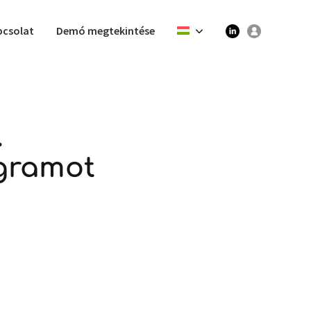
pcsolat
Demó megtekintése
.
gramot