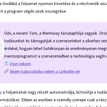
a továbbá a folyamat nyomon követése és a résztvevők viss
nt a program végén azok összegzése.
Üdv, a nevem Tom, a Mentiway társalapítója vagyok. Ör
tudásunkat és támogatjuk a szervezeteket a sikerhez ve
érdekel, hogyan lehet hatékonyan és eredményesen megv
mentorprogramot a szervezetedben a technológia segíts
írjon nekem
lépjen kapcsolatba velem a LinkedIn-en
s
a folyamatok nagy részét automatizálja, biztosítja a tudá
ormációkat. Ebben az esetben a személy szerepe csak a rész