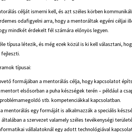
rálás célját ismerni kell, és azt széles körben kommunikáln
 Érdemes odafigyelni arra, hogy a mentoráltak egyéni céljai i
hogy mindkét érdekelt fél számára előnyös legyen.
e típusa létezik, és még ezek közül is ki kell választani, h
fejleszti.
ramok típusai:
pvető formájában a mentorálás célja, hogy kapcsolatot építse
 mentort elsősorban a puha készségek terén – például a csa
problémamegoldó stb. kompetenciákkal kapcsolatban.
a mentorálás egy formáját is alkalmazzák a speciális készsé
– általában a szervezet valamely széles tevékenységi terüle
 informatikai vállalatoknál egy adott technológiával kapcsol