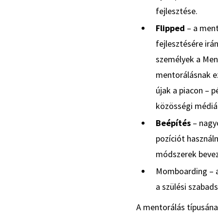
fejlesztése.
Flipped
– a ment
fejlesztésére irá
személyek a Ment
mentorálásnak ez
újak a piacon – 
közösségi médiáb
Beépítés
– nagyo
pozíciót használ
módszerek beveze
Momboarding – a 
a szülési szabad
A mentorálás típusána