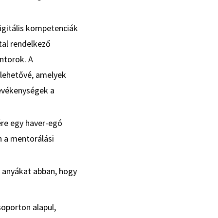
digitális kompetenciák
tal rendelkező
ntorok. A
 lehetővé, amelyek
tevékenységek a
ére egy haver-egó
n a mentorálási
z anyákat abban, hogy
oporton alapul,