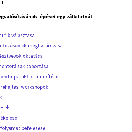
at.
valósításának lépései egy vállalatnál
tő kiválasztása
kitűzéseinek meghatározása
résztvevők oktatása
entoráltak toborzása
mentorpárokba tömörítése
grehajtási workshopok
k
lések
tékelése
 folyamat befejezése