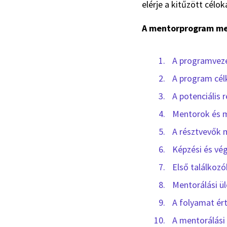
elérje a kitűzött célok
A mentorprogram meg
A programveze
A program cél
A potenciális 
Mentorok és m
A résztvevők 
Képzési és vé
Első találkozó
Mentorálási ü
A folyamat ér
A mentorálási