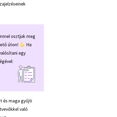
zajelzéseinek
ömmel osztjuk meg
zető úton!
Ha
alósítani egy
égével:
st és maga gyűjti
tvevőkkel való