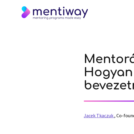
Mentorál
Hogyan 
bevezet
Jacek Tkaczuk
,
Co-foun