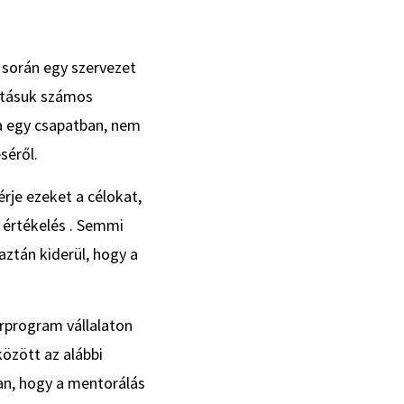
 során egy szervezet
sításuk számos
a egy csapatban, nem
séről.
je ezeket a célokat,
z értékelés . Semmi
aztán kiderül, hogy a
rprogram vállalaton
özött az alábbi
an, hogy a mentorálás