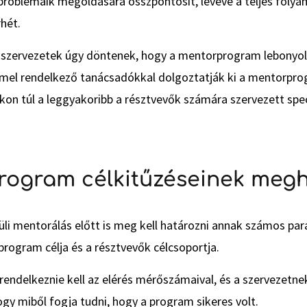
roblémáik megoldására összpontosít, levéve a teljes folya
hét.
 a szervezetek úgy döntenek, hogy a mentorprogram lebonyol
mel rendelkező tanácsadókkal dolgoztatják ki a mentorprog
kon túl a leggyakoribb a résztvevők számára szervezett spec
rogram célkitűzéseinek meg
üli mentorálás előtt is meg kell határozni annak számos par
rogram célja és a résztvevők célcsoportja.
rendelkeznie kell az elérés mérőszámaival, és a szervezetnek 
gy miből fogja tudni, hogy a program sikeres volt.