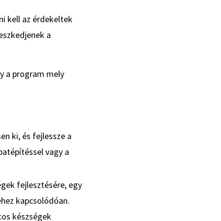
i kell az érdekeltek
lleszkedjenek a
ogy a program mely
n ki, és fejlessze a
patépítéssel vagy a
gek fejlesztésére, egy
téhez kapcsolódóan.
atos készségek