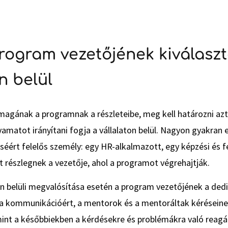
ogram vezetőjének kiválaszt
n belül
agának a programnak a részleteibe, meg kell határozni azt 
amatot irányítani fogja a vállalaton belül. Nagyon gyakran 
éért felelős személy: egy HR-alkalmazott, egy képzési és f
 részlegnek a vezetője, ahol a programot végrehajtják.
on belüli megvalósítása esetén a program vezetőjének a ded
a kommunikációért, a mentorok és a mentoráltak kéréseine
int a későbbiekben a kérdésekre és problémákra való reagálás