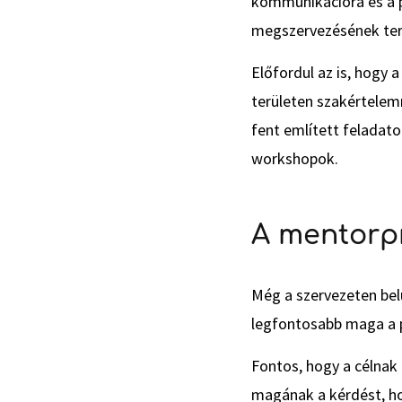
kommunikációra és a p
megszervezésének ter
Előfordul az is, hogy
területen szakértelem
fent említett feladato
workshopok.
A mentorp
Még a szervezeten bel
legfontosabb maga a p
Fontos, hogy a célnak 
magának a kérdést, ho