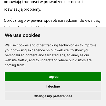
omawiają trudności w prowadzeniu procesu i
rozwiązują problemy.
Oprócz tego w pewien sposób narzędziem do ewaluacji
jest też kontakt z Mentee – albo wymuszony – z prośbą
We use cookies
o feedback, albo wynikający z potrzeb Mentee,
sygnalizujący na przykład wystąpienie problemów.
We use cookies and other tracking technologies to improve
your browsing experience on our website, to show you
personalized content and targeted ads, to analyze our
website traffic, and to understand where our visitors are
coming from.
I agree
I decline
Zapraszamy na konferencję Mentoring Program
Change my preferences
Excellence 15.09.2026r.
Więcej szczegółów
.
Mentiway
ponadto dostarcza szereg dodatkowych