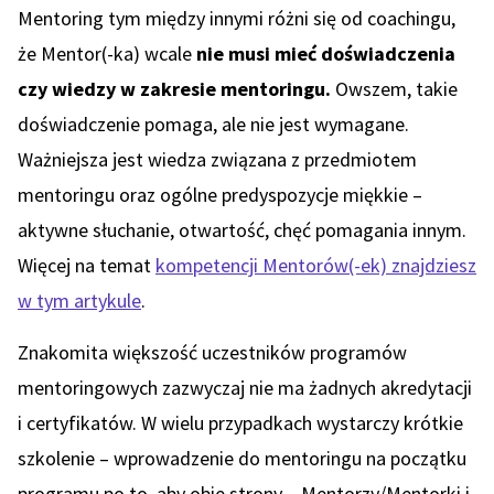
Mentoring tym między innymi różni się od coachingu,
że Mentor(-ka) wcale
nie musi mieć doświadczenia
czy wiedzy w zakresie mentoringu.
Owszem, takie
doświadczenie pomaga, ale nie jest wymagane.
Ważniejsza jest wiedza związana z przedmiotem
mentoringu oraz ogólne predyspozycje miękkie –
aktywne słuchanie, otwartość, chęć pomagania innym.
Więcej na temat
kompetencji Mentorów(-ek) znajdziesz
w tym artykule
.
Znakomita większość uczestników programów
mentoringowych zazwyczaj nie ma żadnych akredytacji
i certyfikatów. W wielu przypadkach wystarczy krótkie
szkolenie – wprowadzenie do mentoringu na początku
programu po to, aby obie strony – Mentorzy/Mentorki i