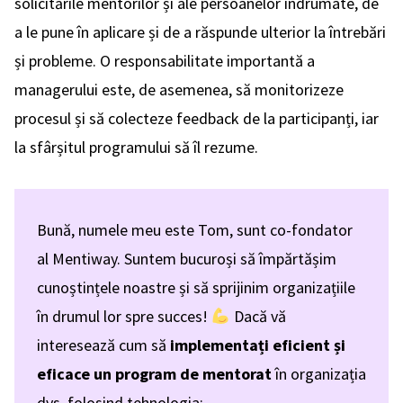
solicitările mentorilor și ale persoanelor îndrumate, de
a le pune în aplicare și de a răspunde ulterior la întrebări
și probleme. O responsabilitate importantă a
managerului este, de asemenea, să monitorizeze
procesul și să colecteze feedback de la participanți, iar
la sfârșitul programului să îl rezume.
Bună, numele meu este Tom, sunt co-fondator
al Mentiway. Suntem bucuroși să împărtășim
cunoștințele noastre și să sprijinim organizațiile
în drumul lor spre succes!
Dacă vă
interesează cum să
implementați eficient și
eficace un program de mentorat
în organizația
dvs. folosind tehnologia: