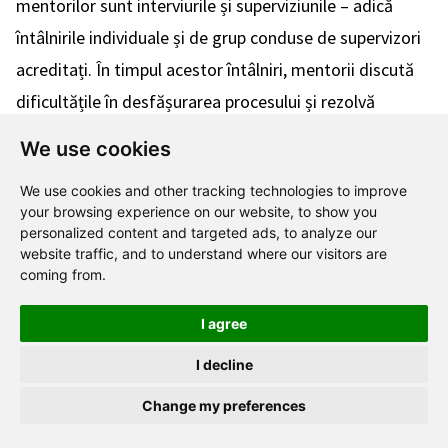
mentorilor sunt interviurile și superviziunile – adică
întâlnirile individuale și de grup conduse de supervizori
acreditați. În timpul acestor întâlniri, mentorii discută
dificultățile în desfășurarea procesului și rezolvă
problemele.
We use cookies
În plus, într-un fel, contactul cu persoana îndrumată
We use cookies and other tracking technologies to improve
este, de asemenea, un instrument de evaluare – fie
your browsing experience on our website, to show you
personalized content and targeted ads, to analyze our
forțat – solicitând feedback, fie rezultat din nevoile
website traffic, and to understand where our visitors are
persoanei îndrumate, semnalând, de exemplu, apariția
coming from.
unor probleme.
I agree
În plus,
Mentiway
oferă o serie de instrumente și
I decline
funcționalități suplimentare pentru a
monitoriza mai
Change my preferences
îndeaproape procesul de mentorat
. Pe baza datelor