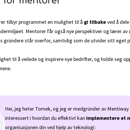
 for mentorer
er tilbyr programmet en mulighet til å
gi tilbake
ved å dele 
ndermiljøet. Mentorer får også nye perspektiver og lærer av
gründere står overfor, samtidig som de utvider sitt eget p
ghet til å veilede og inspirere nye bedrifter, og holde seg o
nene.
Hei, jeg heter Tomek, og jeg er medgründer av Mentiway. 
interessert i hvordan du effektivt kan
implementere et 
organisasjonen din ved hjelp av teknologi: