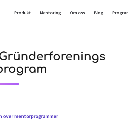
Produkt
Mentoring
Om oss
Blog
Progra
Gründerforenings
program
m
gen over mentorprogrammer