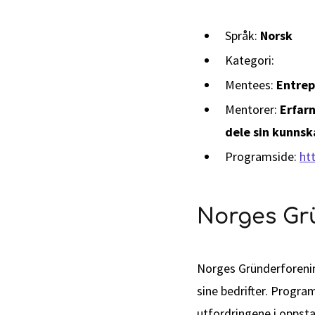
Språk:
Norsk
Kategori:
Mentees:
Entrep
Mentorer:
Erfarn
dele sin kunns
Programside:
ht
Norges Gr
Norges Gründerforenin
sine bedrifter. Progra
utfordringene i oppsta