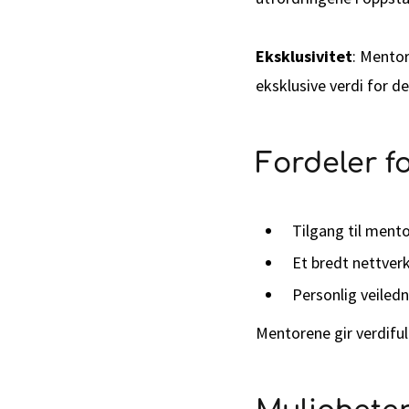
Eksklusivitet
: Mento
eksklusive verdi for d
Fordeler f
Tilgang til mento
Et bredt nettver
Personlig veiledn
Mentorene gir verdifu