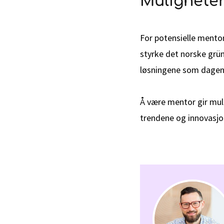
Muligheter
For potensielle mentor
styrke det norske grü
løsningene som dagens 
Å være mentor gir muli
trendene og innovasjo