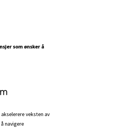
ansjer som ønsker å
am
 akselerere veksten av
 å navigere