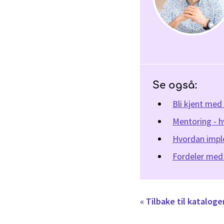
Se også:
Bli kjent me
Mentoring - hv
Hvordan impl
Fordeler med 
« Tilbake til katalo