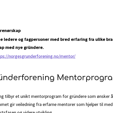
renørskap
e ledere og fagpersoner med bred erfaring fra ulike br
kap med nye gründere.
tps://norgesgrunderforening.no/mentor/
ünderforening Mentorprogr
g tilbyr et unikt mentorprogram for gründere som ønsker å
mmet gir veiledning fra erfarne mentorer som hjelper til med
rtsfasen og videre utvikling.