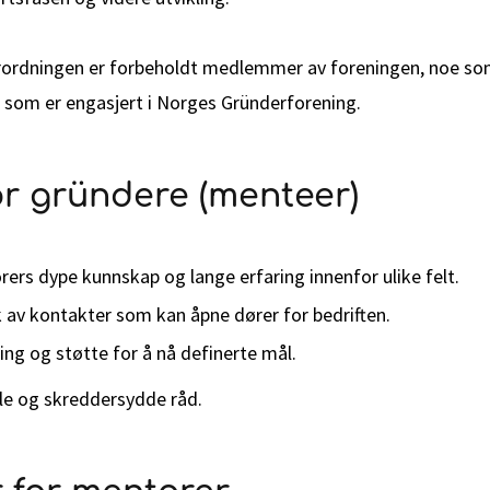
rordningen er forbeholdt medlemmer av foreningen, noe so
e som er engasjert i Norges Gründerforening.
or gründere (menteer)
rers dype kunnskap og lange erfaring innenfor ulike felt.
k av kontakter som kan åpne dører for bedriften.
ing og støtte for å nå definerte mål.
lle og skreddersydde råd.