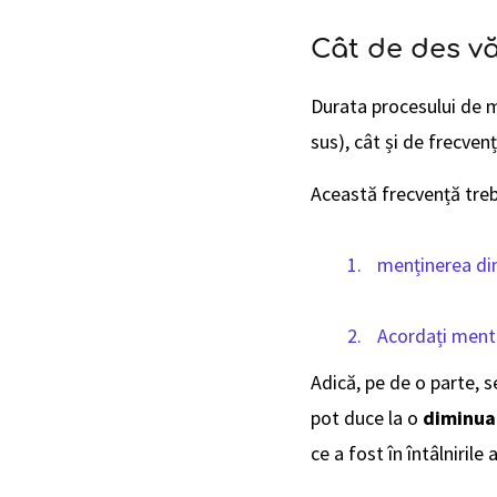
Cât de des vă
Durata procesului de 
sus), cât și de frecvenț
Această frecvență treb
menținerea din
Acordați mento
Adică, pe de o parte, se
pot duce la o
diminua
ce a fost în întâlnirile