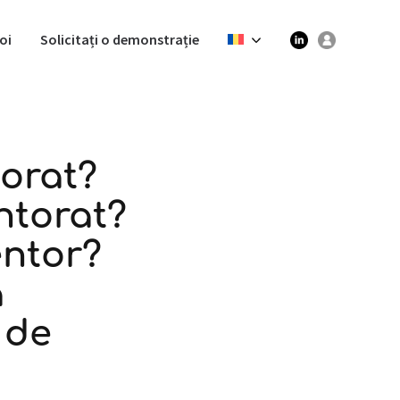
oi
Solicitați o demonstrație
orat?
ntorat?
entor?
a
 de