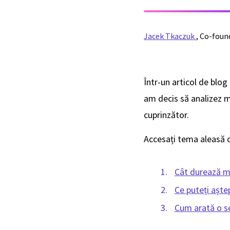
Jacek Tkaczuk
,
Co-foun
Într-un articol de blo
am decis să analizez m
cuprinzător.
Accesați tema aleasă 
Cât durează m
Ce puteți aște
Cum arată o s