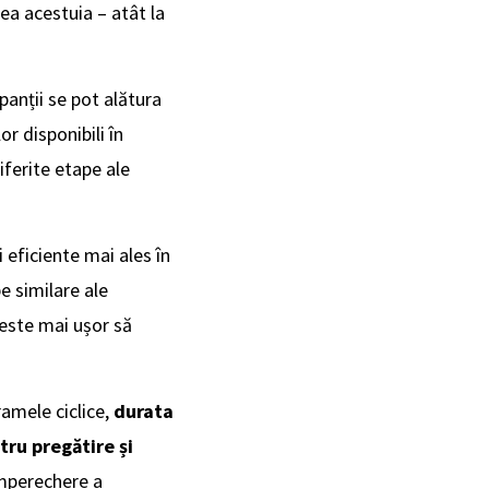
ea acestuia – atât la
panții se pot alătura
r disponibili în
iferite etape ale
i eficiente mai ales în
e similare ale
 este mai ușor să
amele ciclice,
durata
tru pregătire și
împerechere a