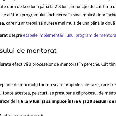
oate dura de la o lună până la 2-3 luni, în funcție de cât tim
a se alătura programului. Încheierea în sine implică doar închi
ea, care nu ar trebui să dureze mai mult de una până la dou
eparat despre
etapele implementării unui program de mentora
sului de mentorat
urata efectivă a proceselor de mentorat în pereche. Cât tim
pinde de mai mulți factori și are propriile sale faze, care t
Cu toate acestea, pe scurt, se presupune că procesul de mento
dureze de la
6 la 9 luni și să implice între 6 și 10 sesiuni d