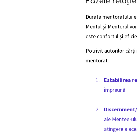
Fazele relați
Durata mentoratului est
Mentul și Mentorul vor
este confortul și eficie
Potrivit autorilor cărții
mentorat:
Estabilirea re
împreună.
Discernment/
ale Mentee-ulu
atingere a ace