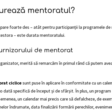
durează mentoratul?
are foarte des – atât pentru participanții la programele de 
cestora – este durata mentoratului.
urnizorului de mentorat
rganizator, merită să remarcăm în primul rând că putem avea
rat ciclice
sunt puse în aplicare în conformitate cu un calen
 dată specifică de început și de sfârșit. În plus, un program
asemenea, un calendar mai precis care să defalcheze, de exemp
elor îndrumate, data finalizării formării perechilor, evenime