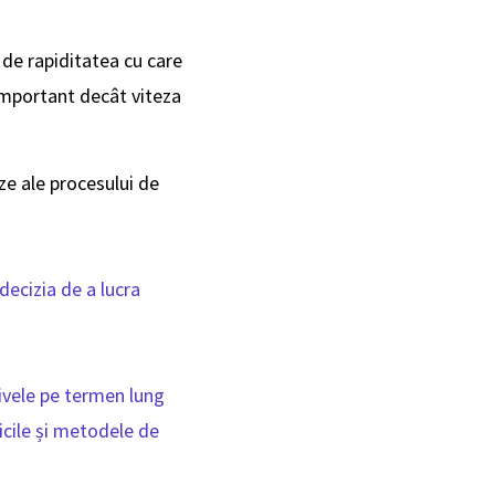
i de rapiditatea cu care
 important decât viteza
ze ale procesului de
decizia de a lucra
tivele pe termen lung
icile și metodele de