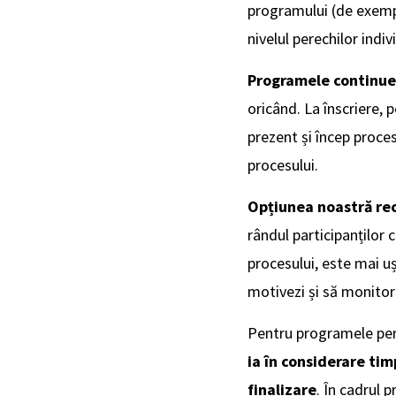
programului (de exemplu
nivelul perechilor indiv
Programele continue
oricând. La înscriere, 
prezent și încep proces
procesului.
Opțiunea noastră rec
rândul participanților 
procesului, este mai u
motivezi și să monitori
Pentru programele perm
ia în considerare tim
finalizare
. În cadrul 