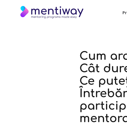
P
Cum ara
Cât dur
Ce pute
Întrebăr
partici
mentora