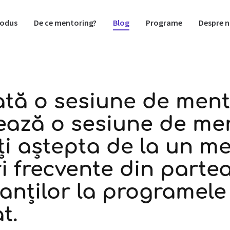
rodus
De ce mentoring?
Blog
Programe
Despre n
tă o sesiune de ment
ează o sesiune de me
ți aștepta de la un m
i frecvente din parte
panților la programele
t.