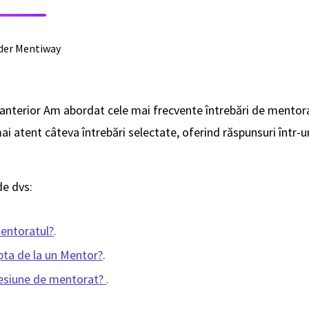
der Mentiway
g anterior Am abordat cele mai frecvente întrebări de mentor
ai atent câteva întrebări selectate, oferind răspunsuri într
de dvs:
entoratul?
.
pta de la un Mentor?
.
esiune de mentorat?
.