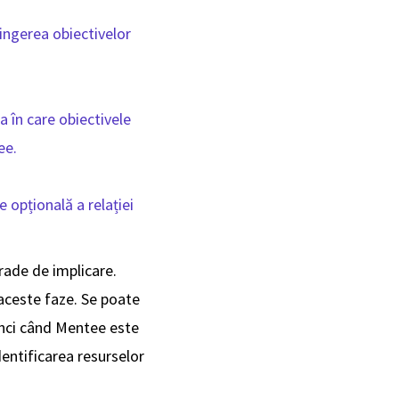
ingerea obiectivelor
 în care obiectivele
tee.
opțională a relației
grade de implicare.
 aceste faze. Se poate
tunci când Mentee este
dentificarea resurselor