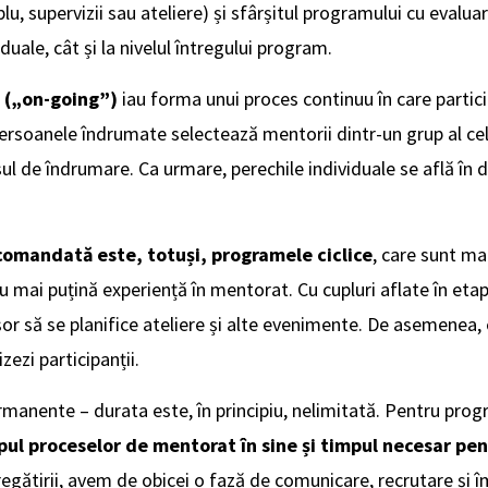
, supervizii sau ateliere) și sfârșitul programului cu evaluar
iduale, cât și la nivelul întregului program.
 („on-going”)
iau forma unui proces continuu în care partici
persoanele îndrumate selectează mentorii dintr-un grup al celo
ul de îndrumare. Ca urmare, perechile individuale se află în d
omandată este, totuși, programele ciclice
, care sunt ma
cu mai puțină experiență în mentorat. Cu cupluri aflate în etap
șor să se planifice ateliere și alte evenimente. De asemenea,
zezi participanții.
anente – durata este, în principiu, nelimitată. Pentru progr
pul proceselor de mentorat în sine și timpul necesar pen
pregătirii, avem de obicei o fază de comunicare, recrutare și 