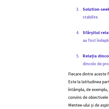
Solution-see
stabilite.
Sfârșitul rela
au fost îndepl
Relația dinc
dincolo de pro
Fiecare dintre aceste f
Este la latitudinea par
întâmpla, de exemplu, c
convins de obiectivele 
Mentee-ului și de aspir