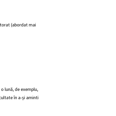
ntorat (abordat mai
de o lună, de exemplu,
cultate în a-și aminti