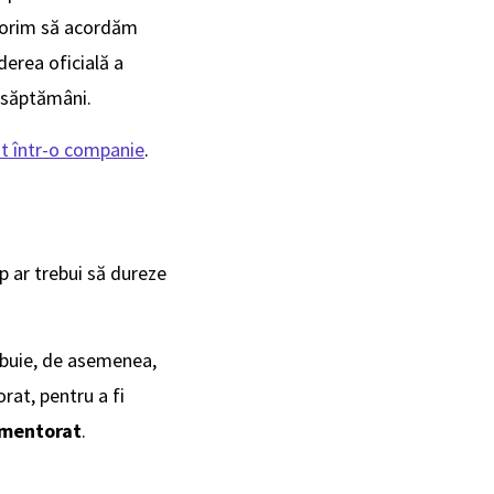
p dorim să acordăm
derea oficială a
ă săptămâni.
t într-o companie
.
p ar trebui să dureze
rebuie, de asemenea,
rat, pentru a fi
e mentorat
.