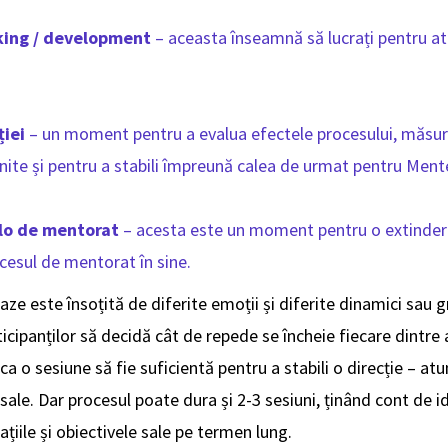
king / development
– aceasta înseamnă să lucrați pentru at
ției
– un moment pentru a evalua efectele procesului, măsura
inite și pentru a stabili împreună calea de urmat pentru Men
olo de mentorat
– acesta este un moment pentru o extindere 
cesul de mentorat în sine.
aze este însoțită de diferite emoții și diferite dinamici sau 
ticipanților să decidă cât de repede se încheie fiecare dintre
a o sesiune să fie suficientă pentru a stabili o direcție – a
sale. Dar procesul poate dura și 2-3 sesiuni, ținând cont de i
ațiile și obiectivele sale pe termen lung.