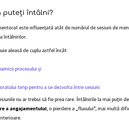
 puteți întâlni?
mentorat este influențată atât de numărul de sesiuni de me
a întâlnirilor.
uie aleasă de cuplu astfel încât:
amicii procesului și
ratului timp pentru a se dezvolta între sesiuni.
siunile nu ar trebui să fie prea rare. Întâlnirile la mai puțin 
re a angajamentului
, o pierdere a „fluxului”, mai multă difi
 anterioare.