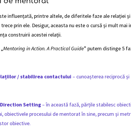
ei de mentorat
e influențată, printre altele, de diferitele faze ale relației ș
 trece prin ele. Desigur, aceasta nu este o cursă și mult mai
nța construirii acestei relații.
 „
Mentoring in Action. A Practical Guide
” putem distinge 5 fa
lațiilor / stabilirea contactului
– cunoașterea reciprocă și 
Direction Setting
– în această fază, părțile stabilesc obiec
i, obiectivele procesului de mentorat în sine, precum și metr
stor obiective.