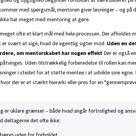
 kommer med spørgsmål, mentoren giver løsninger – og på 
ikke har meget med mentoring at gøre.
meget ofte et klart mål med hele processen. Der afholdes 
 er svært at sige, hvad de egentlig sigter mod.
Uden en def
urdere, om mentorskabet har nogen effekt
Der er også en 
åtvinges. Uden tilstrækkelig forberedelse til rollen kan me
ninger i stedet for at støtte mentee i at udvikle sine egne. 
, hvor der er et stærkt hierarki eller pres for en “gennemprø
g er uklare grænser – både hvad angår fortrolighed og ansv
 deltagerne det ofte ikke:
bæres uden for forholdet,