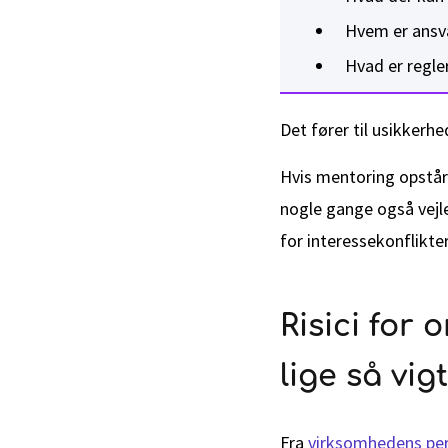
Hvem er ansva
Hvad er regle
Det fører til usikkerhe
Hvis mentoring opstår 
nogle gange også vejl
for interessekonflikter
Risici for
lige så vig
Fra
virksomhedens per