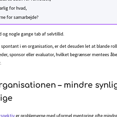
rlig for hvad,
rne for samarbejde?
d og nogle gange tab af selvtillid.
spontant i en organisation, er det desuden let at blande rol
eder, sponsor eller evaluator, hvilket begrænser mentees åb
.
 organisationen – mindre synl
tige
spektiv
er problemerne med uformel mentoring ofte mindre