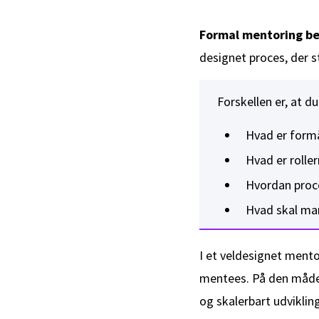
Formal mentoring bet
designet proces, der s
Forskellen er, at d
Hvad er form
Hvad er rolle
Hvordan proce
Hvad skal man
I et veldesignet ment
mentees. På den måde 
og skalerbart udviklin