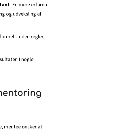
tant
: En mere erfaren
ing og udveksling af
formel – uden regler,
sultater. I nogle
mentoring
e, mentee ønsker at