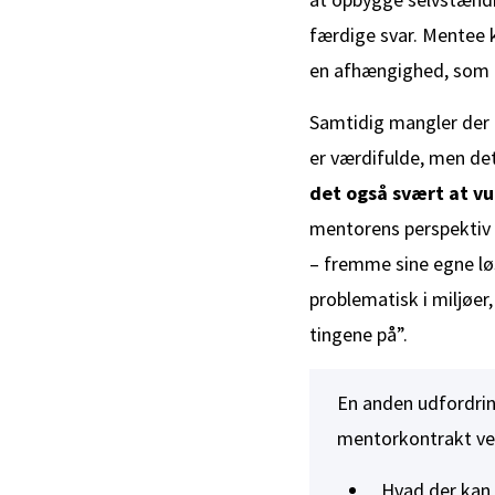
færdige svar. Mentee
en afhængighed, som 
Samtidig mangler der 
er værdifulde, men det
det også svært at v
mentorens perspektiv p
– fremme sine egne løs
problematisk i miljøer
tingene på”.
En anden udfordrin
mentorkontrakt ved
Hvad der kan 