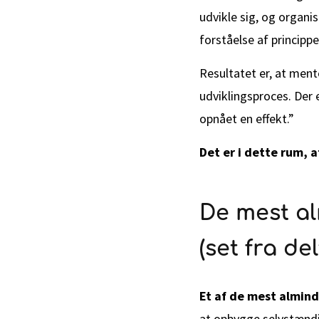
udvikle sig, og organi
forståelse af princip
Resultatet er, at mento
udviklingsproces. Der e
opnået en effekt.”
Det er i dette rum, a
De mest al
(set fra d
Et af de mest almin
at opbygge selvstænd