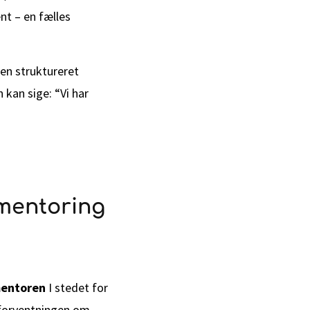
nt – en fælles
 en struktureret
 kan sige: “Vi har
 mentoring
mentoren
I stedet for
 forventningen om