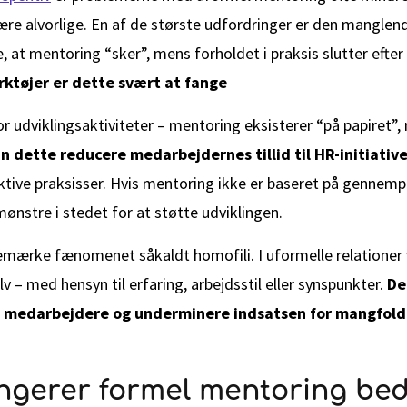
ære alvorlige. En af de største udfordringer er den manglen
, at mentoring “sker”, mens forholdet i praksis slutter efter 
ktøjer er dette svært at fange
or udviklingsaktiviteter – mentoring eksisterer “på papiret”,
an dette reducere medarbejdernes tillid til HR-initiativ
ektive praksisser. Hvis mentoring ikke er baseret på genne
nstre i stedet for at støtte udviklingen.
emærke fænomenet såkaldt homofili. I uformelle relationer v
lv – med hensyn til erfaring, arbejdsstil eller synspunkter.
De
e medarbejdere og underminere indsatsen for mangfold
ngerer formel mentoring be