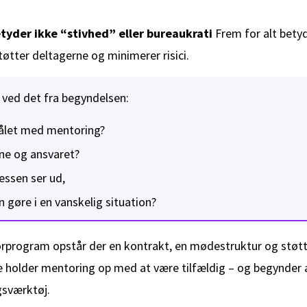
yder ikke “stivhed” eller bureaukrati
Frem for alt betyd
tøtter deltagerne og minimerer risici.
u ved det fra begyndelsen:
ålet med mentoring?
rne og ansvaret?
ssen ser ud,
 gøre i en vanskelig situation?
orprogram opstår der en kontrakt, en mødestruktur og støtt
holder mentoring op med at være tilfældig – og begynder at
gsværktøj.