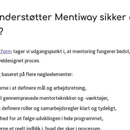
derstøtter Mentiway sikker o
?
tform
tager vi udgangspunkt i, at mentoring fungerer bedst
veldesignet proces.
g baseret på flere nøgleelementer:
erne i at definere mål og arbejdsretning,
til gennemprøvede mentorteknikker og -værktøjer,
 definere roller og samarbejdsregler klart og tydeligt,
ghed for at følge udviklingen i hele programmet,
rne et reelt indblik i, hvad der sker i processen.