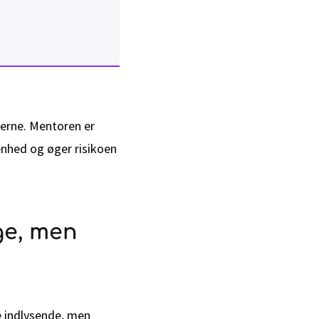
lerne. Mentoren er
enhed og øger risikoen
ige, men
 indlysende, men