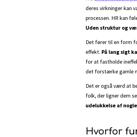
deres virkninger kan v
processen. HR kan føle
Uden struktur og vær
Det fører til en form f
effekt.
På lang sigt k
for at fastholde ineff
det forstærke gamle mø
Det er også værd at b
folk, der ligner dem se
udelukkelse af nogl
Hvorfor fu