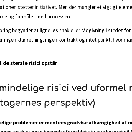
sationen støtter initiativet. Men der mangler et vigtigt eleme
perne og formålet med processen.
ring begynder at ligne løs snak eller rådgivning i stedet for
r ingen klar retning, ingen kontrakt og intet punkt, hvor man
t de største risici opstår
mindelige risici ved uformel
eltagernes perspektiv)
delige problemer er mentees gradvise afhængighed af 
ighed og dygtighed begynder forholdet at være baseret på