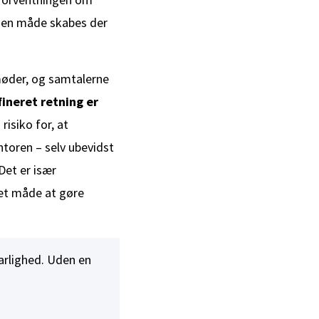
den måde skabes der
møder, og samtalerne
ineret retning er
risiko for, at
ntoren – selv ubevidst
Det er især
vet måde at gøre
arlighed. Uden en