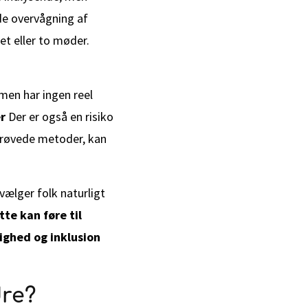
de overvågning af
et eller to møder.
 men har ingen reel
er
Der er også en risiko
mprøvede metoder, kan
ælger folk naturligt
tte kan føre til
ighed og inklusion
dre?