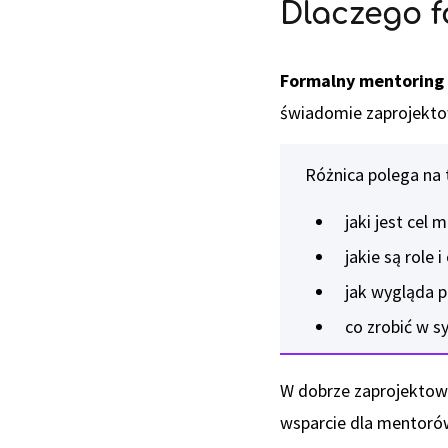
Dlaczego f
Formalny mentoring 
świadomie zaprojektow
Różnica polega na
jaki jest cel 
jakie są role 
jak wygląda p
co zrobić w sy
W dobrze zaprojektow
wsparcie dla mentorów