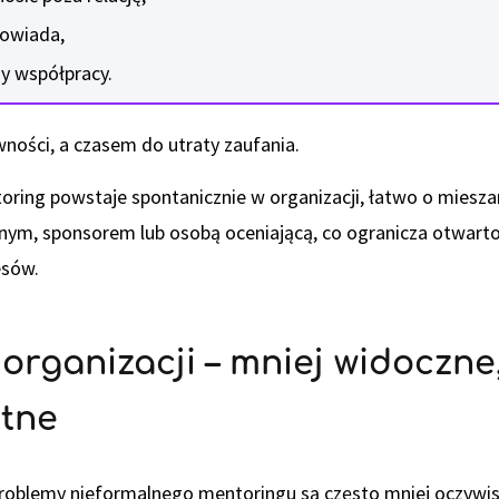
powiada,
dy współpracy.
ności, a czasem do utraty zaufania.
oring powstaje spontanicznie w organizacji, łatwo o miesza
nym, sponsorem lub osobą oceniającą, co ogranicza otwart
esów.
 organizacji – mniej widoczne,
otne
roblemy nieformalnego mentoringu są często mniej oczywiste