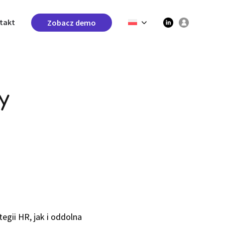
takt
Zobacz demo
y
egii HR, jak i oddolna