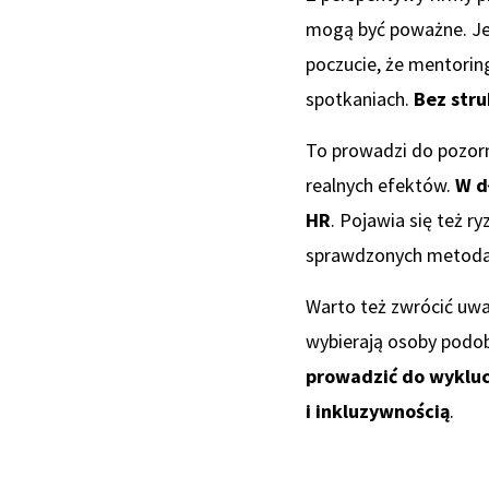
mogą być poważne. Je
poczucie, że mentoring
spotkaniach.
Bez stru
To prowadzi do pozorno
realnych efektów.
W d
HR
. Pojawia się też r
sprawdzonych metodac
Warto też zwrócić uwag
wybierają osoby podob
prowadzić do wykluc
i inkluzywnością
.