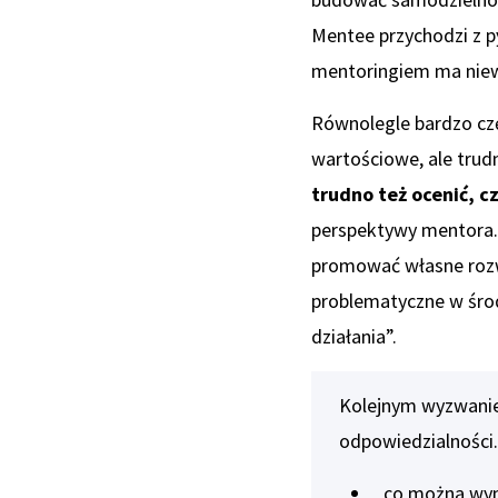
Mentee przychodzi z py
mentoringiem ma niew
Równolegle bardzo czę
wartościowe, ale trud
trudno też ocenić, c
perspektywy mentora.
promować własne rozw
problematyczne w środo
działania”.
Kolejnym wyzwaniem
odpowiedzialności
co można wyno