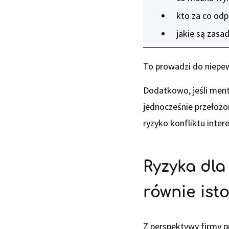
kto za co od
jakie są zasa
To prowadzi do niepew
Dodatkowo, jeśli ment
jednocześnie przełożo
ryzyko konfliktu inter
Ryzyka dla
równie ist
Z perspektywy firmy p