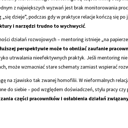
dnym z największych wyzwań jest brak monitorowania pro
 „się dzieje”, podczas gdy w praktyce relacje kończą się p
ktury i narzędzi trudno to wychwycić
.
ści działań rozwojowych – mentoring istnieje „na papierze”,
łuższej perspektywie może to obniżać zaufanie pracown
yzyko utrwalania nieefektywnych praktyk. Jeśli mentoring nie
h, może wzmacniać stare schematy zamiast wspierać rozw
ę na zjawisko tak zwanej homofilii. W nieformalnych relacja
ne do siebie – pod względem doświadczeń, stylu pracy czy
zania części pracowników i osłabienia działań związan