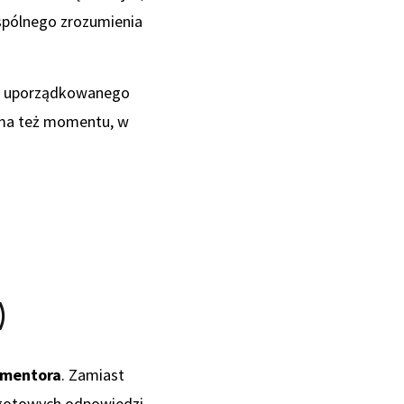
wspólnego zrozumienia
st uporządkowanego
 ma też momentu, w
)
 mentora
. Zamiast
 gotowych odpowiedzi.