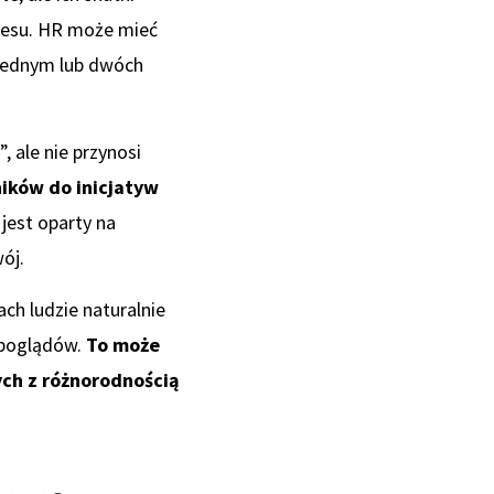
cesu. HR może mieć
o jednym lub dwóch
 ale nie przynosi
ików do inicjatyw
 jest oparty na
ój.
ch ludzie naturalnie
 poglądów.
To może
ych z różnorodnością