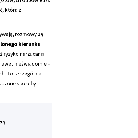
ć, która z
bywają, rozmowy są
ślonego kierunku
eż ryzyko narzucania
nawet nieświadomie –
h. To szczególnie
rawdzone sposoby
zą: