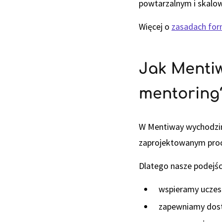
powtarzalnym i skal
Więcej o
zasadach for
Jak Mentiw
mentoring
W Mentiway wychodzimy
zaprojektowanym pro
Dlatego nasze podejśc
wspieramy uczest
zapewniamy dost