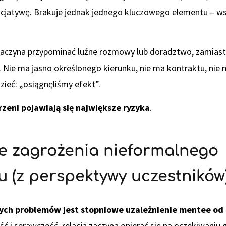
nicjatywę. Brakuje jednak jednego kluczowego elementu – 
zaczyna przypominać luźne rozmowy lub doradztwo, zamia
Nie ma jasno określonego kierunku, nie ma kontraktu, nie
eć: „osiągnęliśmy efekt”.
rzeni pojawiają się największe ryzyka
.
e zagrożenia nieformalnego
 (z perspektywy uczestników
ych problemów jest stopniowe uzależnienie mentee od
 i sprawczość, relacja zaczyna opierać się na oczekiwaniu