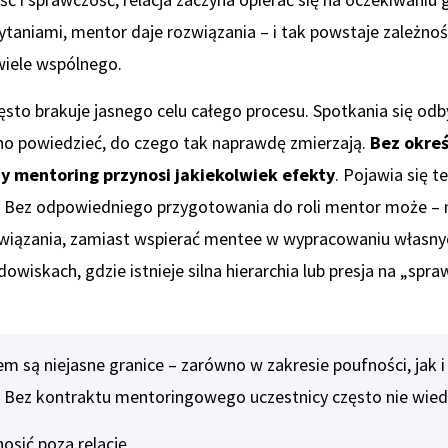
taniami, mentor daje rozwiązania – i tak powstaje zależnoś
iele wspólnego.
sto brakuje jasnego celu całego procesu. Spotkania się od
no powiedzieć, do czego tak naprawdę zmierzają.
Bez okre
zy mentoring przynosi jakiekolwiek efekty
. Pojawia się t
 Bez odpowiedniego przygotowania do roli mentor może – 
iązania, zamiast wspierać mentee w wypracowaniu własnyc
wiskach, gdzie istnieje silna hierarchia lub presja na „sp
 są niejasne granice – zarówno w zakresie poufności, jak i
. Bez kontraktu mentoringowego uczestnicy często nie wied
sić poza relację,