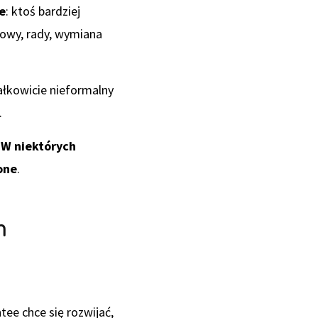
e
: ktoś bardziej
owy, rady, wymiana
ałkowicie nieformalny
.
. W niektórych
one
.
m
ee chce się rozwijać,