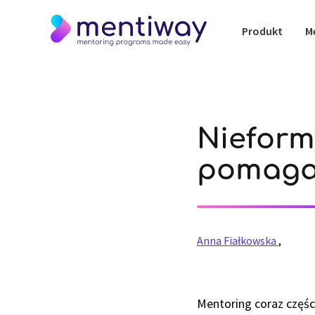
Produkt
M
Nieform
pomaga,
Anna Fiałkowska
,
Mentoring coraz części