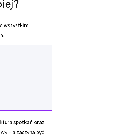
iej?
de wszystkim
a.
ktura spotkań oraz
wy – a zaczyna być