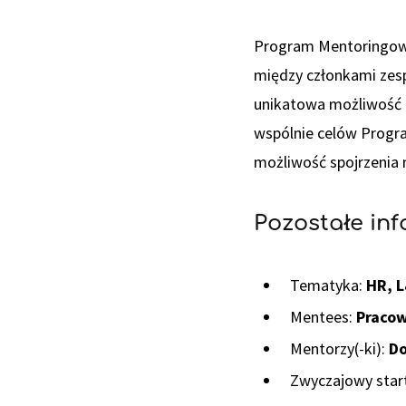
Program Mentoringowy
między członkami zesp
unikatowa możliwość
wspólnie celów Progr
możliwość spojrzenia n
Pozostałe in
Tematyka:
HR, 
Mentees:
Pracow
Mentorzy(-ki):
Do
Zwyczajowy start