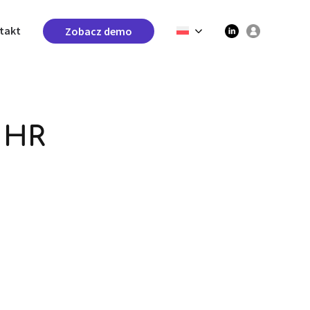
takt
Zobacz demo
 HR