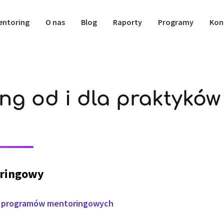
entoring
O nas
Blog
Raporty
Programy
Kon
ng od i dla praktyków
ringowy
u programów mentoringowych