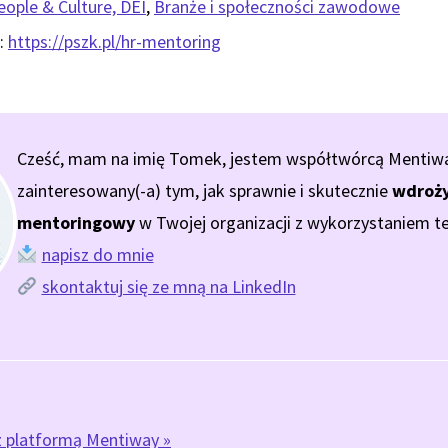
eople & Culture, DEI
,
Branże i społeczności zawodowe
:
https://pszk.pl/hr-mentoring
Cześć, mam na imię Tomek, jestem współtwórcą Mentiway.
zainteresowany(-a) tym, jak sprawnie i skutecznie
wdroży
mentoringowy
w Twojej organizacji z wykorzystaniem te
napisz do mnie
skontaktuj się ze mną na LinkedIn
z platformą Mentiway »