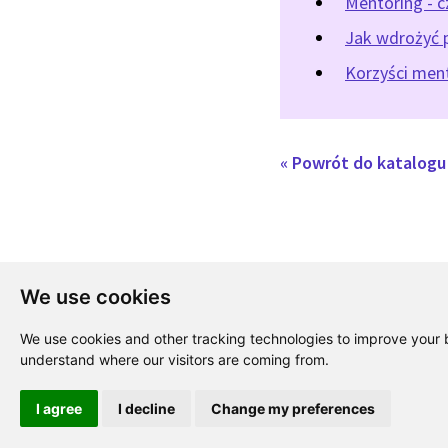
Mentoring - c
Jak wdrożyć 
Korzyści ment
« Powrót do katalog
We use cookies
We use cookies and other tracking technologies to improve your b
understand where our visitors are coming from.
I agree
I decline
Change my preferences