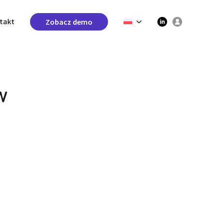
takt
Zobacz demo
w