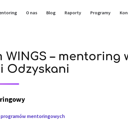
entoring
O nas
Blog
Raporty
Programy
Kon
 WINGS – mentoring 
i Odzyskani
ringowy
u programów mentoringowych