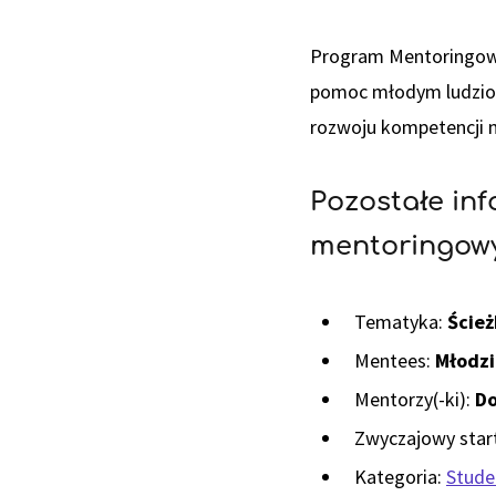
Program Mentoringowy
pomoc młodym ludziom 
rozwoju kompetencji m
Pozostałe in
mentoringo
Tematyka:
Ścież
Mentees:
Młodzi
Mentorzy(-ki):
Do
Zwyczajowy start
Kategoria:
Studen