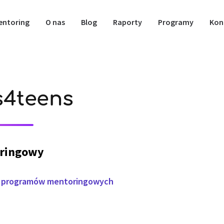
entoring
O nas
Blog
Raporty
Programy
Kon
s4teens
ringowy
u programów mentoringowych