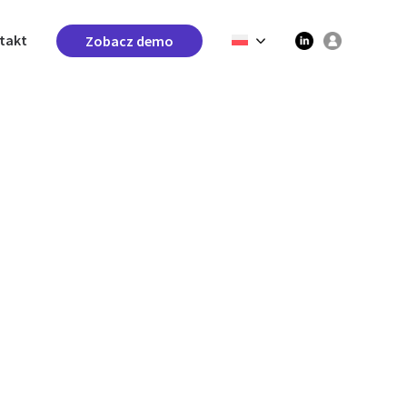
takt
Zobacz demo