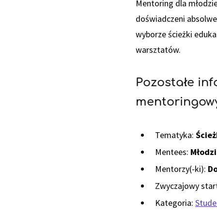
Mentoring dla młodzie
doświadczeni absolwe
wyborze ścieżki eduka
warsztatów.
Pozostałe in
mentoringo
Tematyka:
Ścież
Mentees:
Młodzi
Mentorzy(-ki):
Do
Zwyczajowy start
Kategoria:
Studen