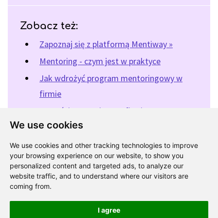
Zobacz też:
Zapoznaj się z platformą Mentiway »
Mentoring - czym jest w praktyce
Jak wdrożyć program mentoringowy w
firmie
Korzyści mentoringu w firmie
We use cookies
We use cookies and other tracking technologies to improve
« Powrót do katalogu programów mentoringowych
your browsing experience on our website, to show you
personalized content and targeted ads, to analyze our
website traffic, and to understand where our visitors are
coming from.
I agree