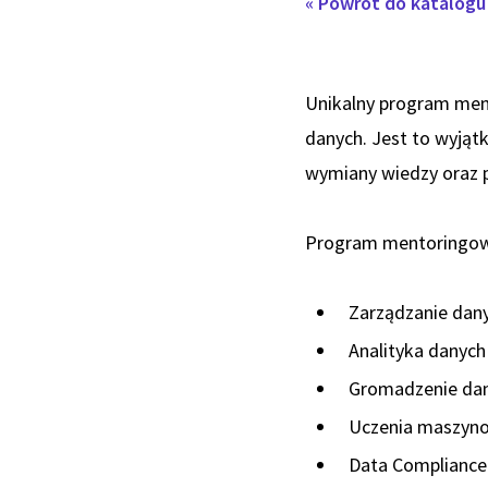
« Powrót do katalog
Unikalny program men
danych. Jest to wyjąt
wymiany wiedzy oraz p
Program mentoringowy
Zarządzanie dan
Analityka danych
Gromadzenie da
Uczenia maszyno
Data Compliance