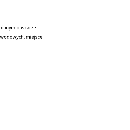
umianym obszarze
zawodowych, miejsce