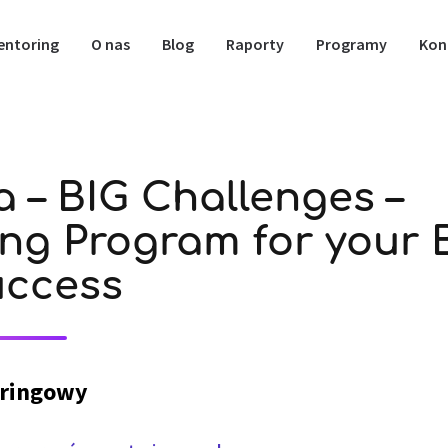
entoring
O nas
Blog
Raporty
Programy
Kon
a – BIG Challenges –
ng Program for your 
uccess
ringowy