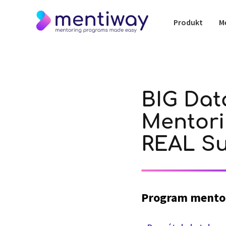
Produkt
M
BIG Dat
Mentori
REAL S
Program mento