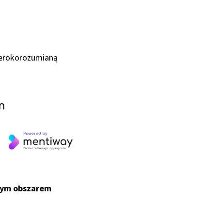
szerokorozumianą
m
anym obszarem