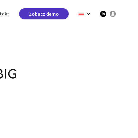
takt
Zobacz demo
BIG