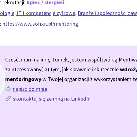
 rekrutacji:
lipiec / sierpień
ologie, IT i kompetencje cyfrowe
,
Branże i społeczności z
:
https://www.sofixit.pl/mentoring
Cześć, mam na imię Tomek, jestem współtwórcą Mentiway.
zainteresowany(-a) tym, jak sprawnie i skutecznie
wdroży
mentoringowy
w Twojej organizacji z wykorzystaniem te
napisz do mnie
skontaktuj się ze mną na LinkedIn