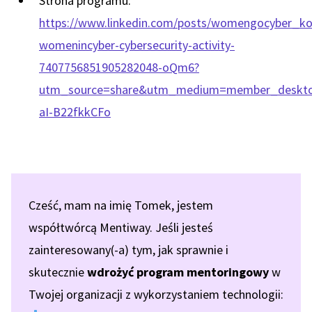
Strona programu:
https://www.linkedin.com/posts/womengocyber_ko
womenincyber-cybersecurity-activity-
7407756851905282048-oQm6?
utm_source=share&utm_medium=member_deskt
aI-B22fkkCFo
Cześć, mam na imię Tomek, jestem
współtwórcą Mentiway. Jeśli jesteś
zainteresowany(-a) tym, jak sprawnie i
skutecznie
wdrożyć program mentoringowy
w
Twojej organizacji z wykorzystaniem technologii: