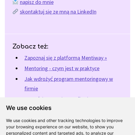
napisz do mnie
skontaktuj się ze mną na LinkedIn
Zobacz też:
Zapoznaj się z platformą Mentiway »
Mentoring - czym jest w praktyce
Jak wdrożyć program mentoringowy w
firmie
Korzyści mentoringu w firmie
We use cookies
We use cookies and other tracking technologies to improve
« Powrót do katalogu programów mentoringowych
your browsing experience on our website, to show you
personalized content and targeted ads, to analyze our