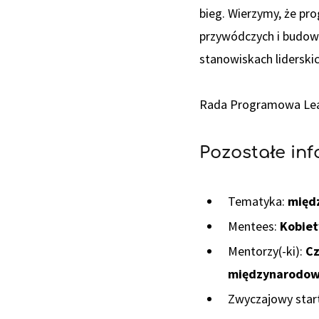
bieg. Wierzymy, że p
przywódczych i budowa
stanowiskach liderskic
Rada Programowa Leader
Pozostałe in
Tematyka:
międ
Mentees:
Kobiet
Mentorzy(-ki):
Cz
międzynarodowyc
Zwyczajowy start