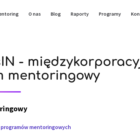
entoring
O nas
Blog
Raporty
Programy
Kon
IN - międzykorporacy
m mentoringowy
ringowy
u programów mentoringowych