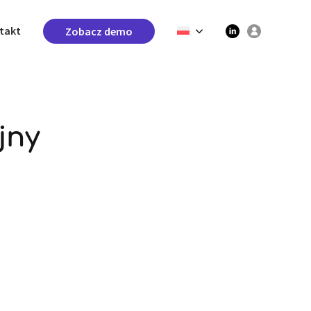
takt
Zobacz demo
jny