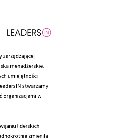
y zarządzającej
wiska menadżerskie.
ych umiejętności
LeadersIN stwarzamy
ać organizacjami w
ijaniu liderskich
jednokrotnie zmieniła