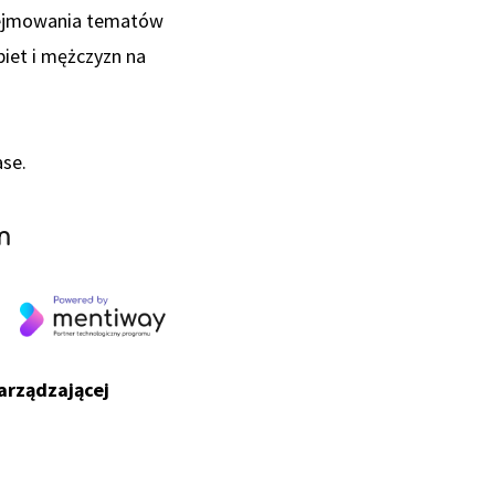
odejmowania tematów
iet i mężczyzn na
ase.
m
arządzającej