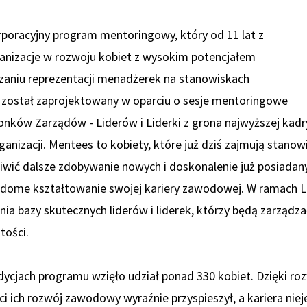
poracyjny program mentoringowy, który od 11 lat z
anizacje w rozwoju kobiet z wysokim potencjałem
zaniu reprezentacji menadżerek na stanowiskach
 został zaprojektowany w oparciu o sesje mentoringowe
nków Zarządów - Liderów i Liderki z grona najwyższej kadr
nizacji. Mentees to kobiety, które już dziś zajmują stano
wić dalsze zdobywanie nowych i doskonalenie już posiadan
adome kształtowanie swojej kariery zawodowej. W ramach 
ia bazy skutecznych liderów i liderek, którzy będą zarządz
tości.
cjach programu wzięło udział ponad 330 kobiet. Dzięki rozw
i ich rozwój zawodowy wyraźnie przyspieszył, a kariera nie