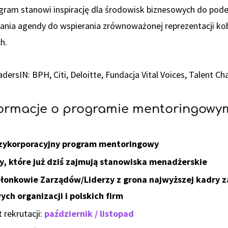
rogram stanowi inspirację dla środowisk biznesowych do p
nia agendy do wspierania zrównoważonej reprezentacji kob
h.
sIN: BPH, Citi, Deloitte, Fundacja Vital Voices, Talent Ch
formacje o programie mentoringowy
zykorporacyjny program mentoringowy
y, które już dziś zajmują stanowiska menadżerskie
łonkowie Zarządów/Liderzy z grona najwyższej kadry z
h organizacji i polskich firm
 rekrutacji:
październik / listopad