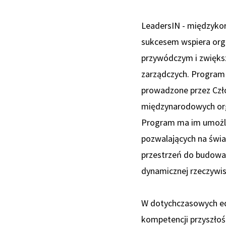
LeadersIN - międzykor
sukcesem wspiera org
przywódczym i zwięks
zarządczych. Program
prowadzone przez Czło
międzynarodowych orga
Program ma im umożli
pozwalających na świ
przestrzeń do budowan
dynamicznej rzeczywis
W dotychczasowych edy
kompetencji przyszłośc