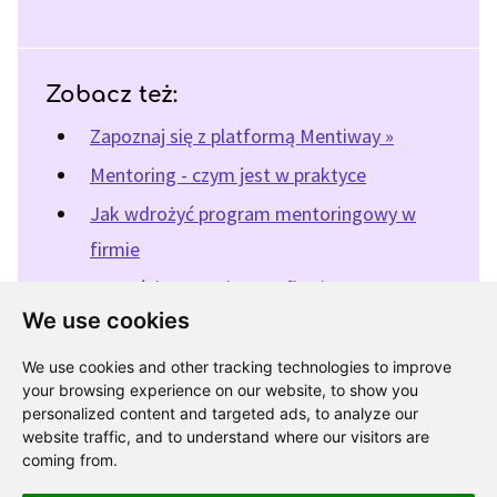
Zobacz też:
Zapoznaj się z platformą Mentiway »
Mentoring - czym jest w praktyce
Jak wdrożyć program mentoringowy w
firmie
Korzyści mentoringu w firmie
We use cookies
We use cookies and other tracking technologies to improve
« Powrót do katalogu programów mentoringowych
your browsing experience on our website, to show you
personalized content and targeted ads, to analyze our
website traffic, and to understand where our visitors are
coming from.