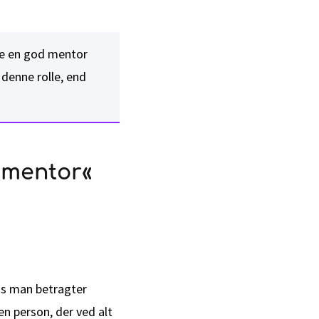
ære en god mentor
 denne rolle, end
 mentor«
is man betragter
n person, der ved alt