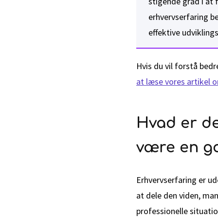
stigende grad i at
erhvervserfaring b
effektive udvikling
Hvis du vil forstå bed
at læse vores artikel 
Hvad er de
være en g
Erhvervserfaring er ud
at dele den viden, man
professionelle situation