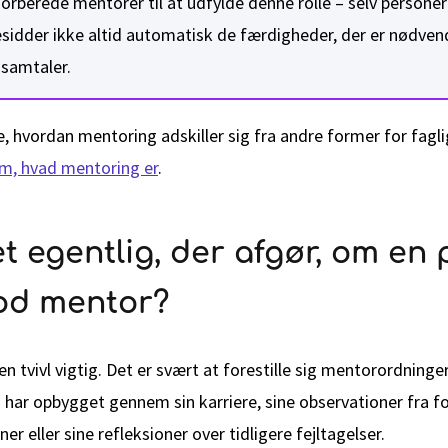
 forberede mentorer til at udfylde denne rolle – selv perso
esidder ikke altid automatisk de færdigheder, der er nødvend
ssamtaler.
re, hvordan mentoring adskiller sig fra andre former for fagli
om, hvad mentoring er
.
t egentlig, der afgør, om en 
od mentor?
en tvivl vigtig. Det er svært at forestille sig mentorordning
 har opbygget gennem sin karriere, sine observationer fra fo
er eller sine refleksioner over tidligere fejltagelser.