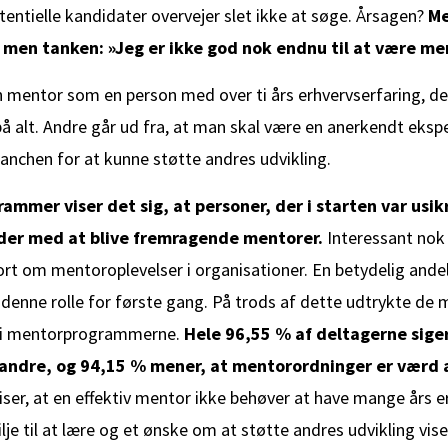
entielle kandidater overvejer slet ikke at søge. Årsagen?
Me
men tanken: »Jeg er ikke god nok endnu til at være me
en mentor som en person med over ti års erhvervserfaring, d
 på alt. Andre går ud fra, at man skal være en anerkendt ekspe
ranchen for at kunne støtte andres udvikling.
mmer viser det sig, at personer, der i starten var usik
nder med at blive fremragende mentorer.
Interessant nok
ort om mentoroplevelser i organisationer. En betydelig ande
 denne rolle for første gang. På trods af dette udtrykte de 
 i mentorprogrammerne.
Hele 96,55 % af deltagerne siger
andre, og 94,15 % mener, at mentorordninger er værd a
ser, at en effektiv mentor ikke behøver at have mange års erf
 vilje til at lære og et ønske om at støtte andres udvikling vis