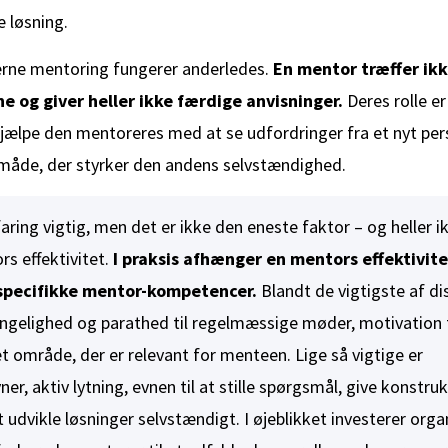
e løsning.
erne mentoring fungerer anderledes.
En mentor træffer ikk
 og giver heller ikke færdige anvisninger.
Deres rolle er
hjælpe den mentoreres med at se udfordringer fra et nyt per
 måde, der styrker den andens selvstændighed.
aring vigtig, men det er ikke den eneste faktor – og heller i
rs effektivitet.
I praksis afhænger en mentors effektivitet
specifikke mentor-kompetencer.
Blandt de vigtigste af diss
ængelighed og parathed til regelmæssige møder, motivation t
et område, der er relevant for menteen. Lige så vigtige er
, aktiv lytning, evnen til at stille spørgsmål, give konstru
 udvikle løsninger selvstændigt. I øjeblikket investerer organ