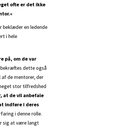
get ofte er det ikke
ntor.«
er beklæder en ledende
rt i hele
re på, om de var
 bekræftes dette også
l af de mentorer, der
meget stor tilfredshed
, at de vil anbefale
t indføre i deres
aring i denne rolle.
er sig at være langt