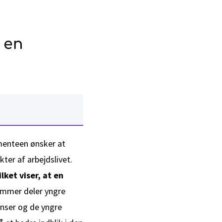
 en
 menteen ønsker at
ter af arbejdslivet.
ket viser, at en
ammer deler yngre
enser og de yngre