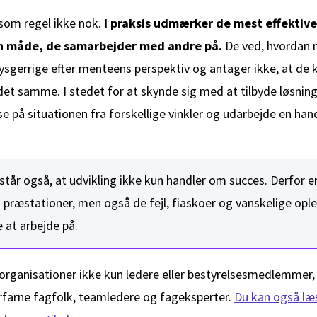
 som regel ikke nok.
I praksis udmærker de mest effektive
n måde, de samarbejder med andre på.
De ved, hvordan m
ysgerrige efter menteens perspektiv og antager ikke, at de 
et samme. I stedet for at skynde sig med at tilbyde løsnin
se på situationen fra forskellige vinkler og udarbejde en ha
år også, at udvikling ikke kun handler om succes. Derfor er d
 præstationer, men også de fejl, fiaskoer og vanskelige ople
at arbejde på.
 organisationer ikke kun ledere eller bestyrelsesmedlemmer
farne fagfolk, teamledere og fageksperter.
Du kan også l