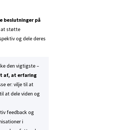
e beslutninger på
 at støtte
spektiv og dele deres
kke den vigtigste –
 af, at erfaring
e er: vilje til at
il at dele viden og
ktiv feedback og
isationer i