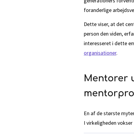
generationers forventn
foranderlige arbejdsv
Dette viser, at det ce
person den viden, erfa
interesseret i dette e
organisationer
.
Mentorer 
mentorpro
En af de største myter
I virkeligheden vokser