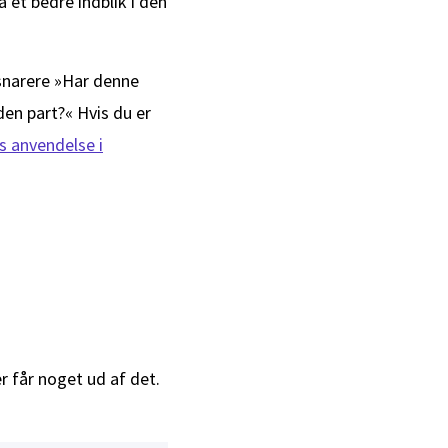
 et bedre indblik i den
 snarere »Har denne
den part?« Hvis du er
s anvendelse i
r får noget ud af det.