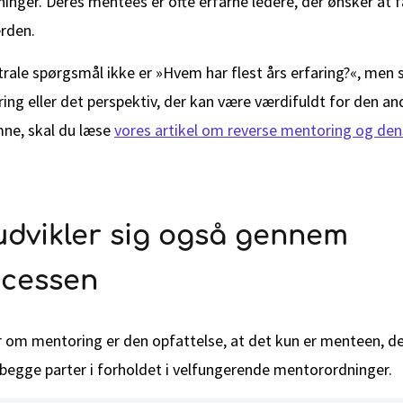
inger. Deres mentees er ofte erfarne ledere, der ønsker at få
erden.
ntrale spørgsmål ikke er »Hvem har flest års erfaring?«, men
ring eller det perspektiv, der kan være værdifuldt for den an
mne, skal du læse
vores artikel om reverse mentoring og den
udvikler sig også gennem
cessen
 om mentoring er den opfattelse, at det kun er menteen, de
 begge parter i forholdet i velfungerende mentorordninger.