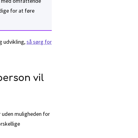
ner med omfattende
ige for at føre
g udvikling,
så sørg for
person vil
er uden muligheden for
rskellige