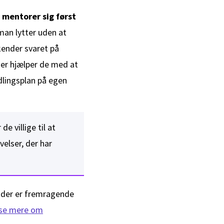
 mentorer sig først
an lytter uden at
kender svaret på
ger hjælper de med at
ndlingsplan på egen
e villige til at
velser, der har
, der er fremragende
æse mere om