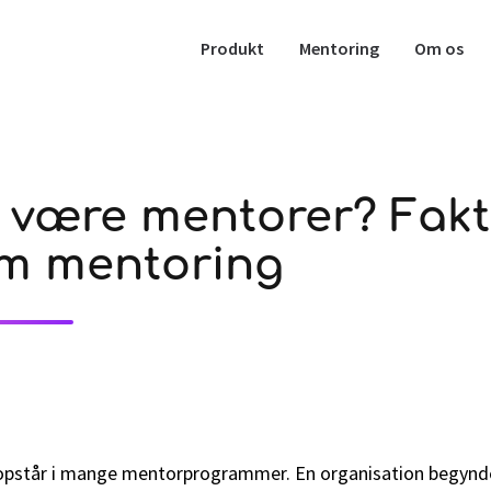
Produkt
Mentoring
Om os
e være mentorer? Fak
m mentoring
 opstår i mange mentorprogrammer. En organisation begynde