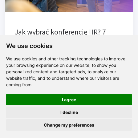
Jak wybrać konferencję HR? 7
pytań, które warto zadać przed
We use cookies
zakupem biletu
We use cookies and other tracking technologies to improve
your browsing experience on our website, to show you
personalized content and targeted ads, to analyze our
website traffic, and to understand where our visitors are
coming from.
I agree
I decline
Zapraszamy na konferencję Mentoring Program
Change my preferences
Excellence 15.09.2026r.
Więcej szczegółów
.