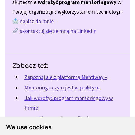
skutecznie
wdrożyć program mentoringowy
w
Twojej organizacji z wykorzystaniem technologii:
napisz do mnie
skontaktuj się ze mną na LinkedIn
Zobacz też:
Zapoznaj się z platformą Mentiway »
Mentoring - czym jest w praktyce
Jak wdrożyć program mentoringowy w
firmie
Korzyści mentoringu w firmie
We use cookies