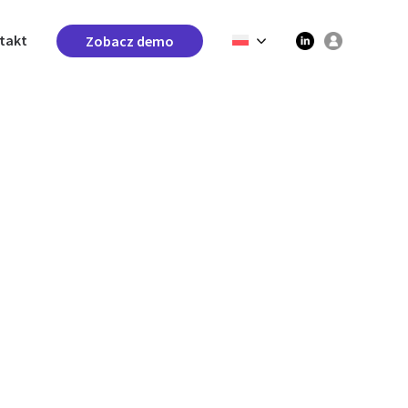
takt
Zobacz demo