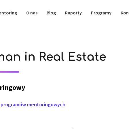
entoring
O nas
Blog
Raporty
Programy
Kon
an in Real Estate
ringowy
u programów mentoringowych