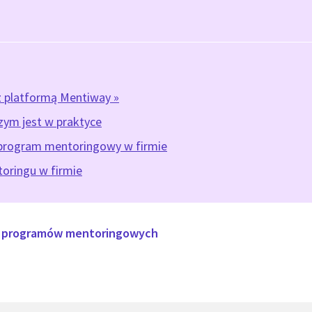
z platformą Mentiway »
zym jest w praktyce
program mentoringowy w firmie
oringu w firmie
u programów mentoringowych