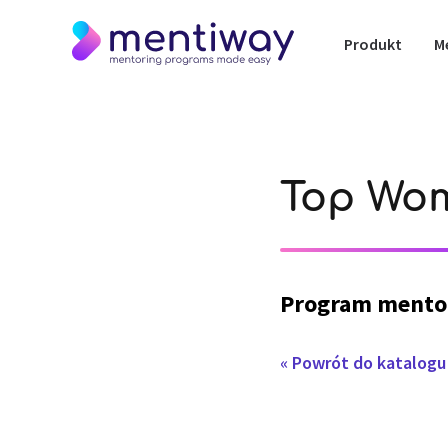
Produkt
M
Top Wom
Program mento
« Powrót do katalog