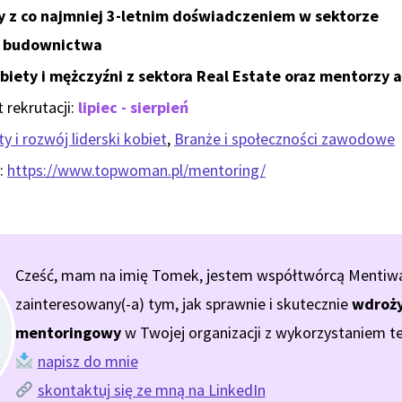
y z co najmniej 3-letnim doświadczeniem w sektorze
i budownictwa
biety i mężczyźni z sektora Real Estate oraz mentorzy
 rekrutacji:
lipiec - sierpień
y i rozwój liderski kobiet
,
Branże i społeczności zawodowe
:
https://www.topwoman.pl/mentoring/
Cześć, mam na imię Tomek, jestem współtwórcą Mentiway.
zainteresowany(-a) tym, jak sprawnie i skutecznie
wdroży
mentoringowy
w Twojej organizacji z wykorzystaniem te
napisz do mnie
skontaktuj się ze mną na LinkedIn