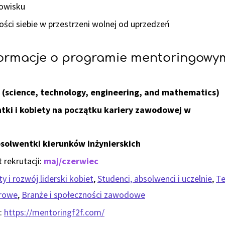
dowisku
ci siebie w przestrzeni wolnej od uprzedzeń
formacje o programie mentoringowy
(science, technology, engineering, and mathematics)
tki i kobiety na początku kariery zawodowej w
solwentki kierunków inżynierskich
 rekrutacji:
maj/czerwiec
y i rozwój liderski kobiet
,
Studenci, absolwenci i uczelnie
,
Te
frowe
,
Branże i społeczności zawodowe
:
https://mentoringf2f.com/