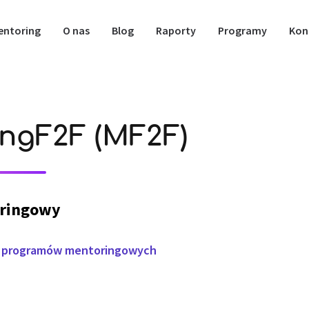
entoring
O nas
Blog
Raporty
Programy
Kon
ngF2F (MF2F)
ringowy
u programów mentoringowych