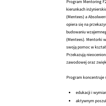
Program Mentoring F2F
kierunkach inżyniersk
(Mentees) a Absolwent
opiera się na przekaz
budowaniu wzajemnego 
(Mentees). Mentorki 
swoją pomoc w kształ
Przekazują nieocenion
zawodowej oraz zwięk
Program koncentruje s
edukacji i wymia
aktywnym poszuk