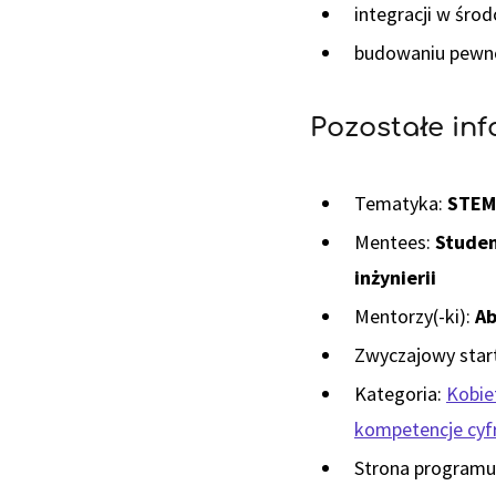
integracji w śro
budowaniu pewnoś
Pozostałe in
Tematyka:
STEM 
Mentees:
Studen
inżynierii
Mentorzy(-ki):
Ab
Zwyczajowy start
Kategoria:
Kobiet
kompetencje cy
Strona programu