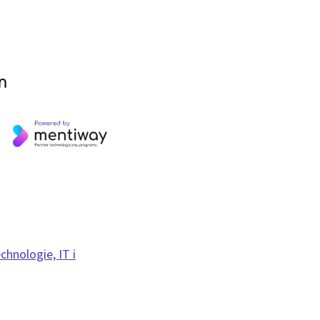
m
chnologie, IT i