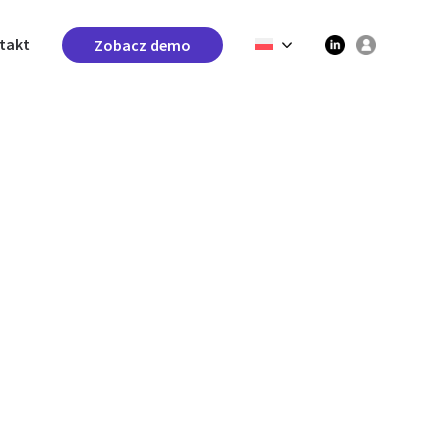
takt
Zobacz demo