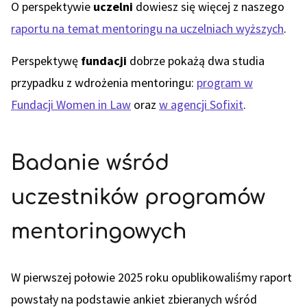
O perspektywie
uczelni
dowiesz się więcej z naszego
raportu na temat mentoringu na uczelniach wyższych
.
Perspektywę
fundacji
dobrze pokażą dwa studia
przypadku z wdrożenia mentoringu:
program w
Fundacji Women in Law
oraz
w agencji Sofixit
.
Badanie wśród
uczestników programów
mentoringowych
W pierwszej połowie 2025 roku opublikowaliśmy raport
powstały na podstawie ankiet zbieranych wśród