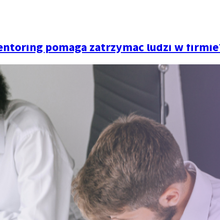
entoring
O nas
Blog
Raporty
Programy
Kon
entoring pomaga zatrzymać ludzi w firmie