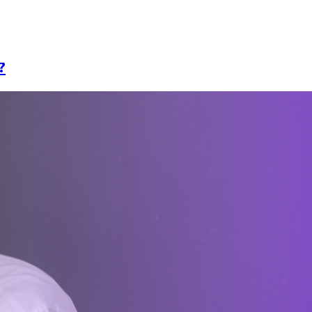
takt
Zobacz demo
?