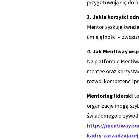
przygotowują się do ob
3. Jakie korzyści od
Mentor zyskuje świeże 
umiejętności – zwłas
4. Jak Mentiway wsp
Na platformie Mentiw
mentee oraz korzystać
rozwój kompetencji p
Mentoring liderski
to
organizacje mogą szyb
świadomego przywód
https://mentiway.c
kadry-zarzadzajacej