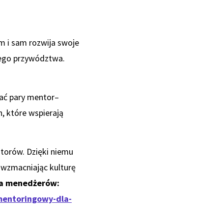
em i sam rozwija swoje
mego przywództwa.
ać pary mentor–
, które wspierają
ntorów. Dzięki niemu
 wzmacniając kulturę
la menedżerów:
mentoringowy-dla-