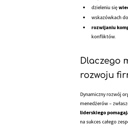
dzieleniu się
wied
wskazówkach do
rozwijaniu kom
konfliktów.
Dlaczego m
rozwoju fi
Dynamiczny rozwój org
menedżerów – zwłaszcz
liderskiego pomagaj
na sukces całego zesp