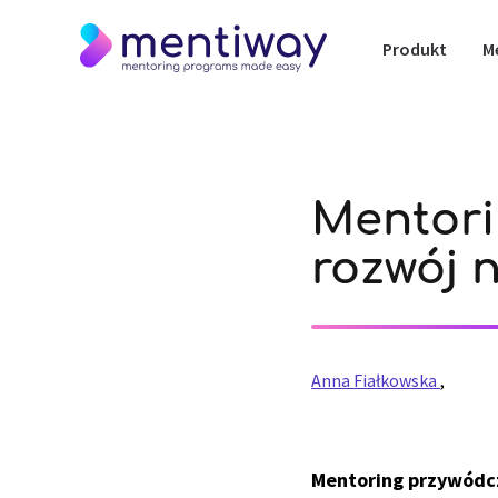
Produkt
M
Mentori
rozwój 
Anna Fiałkowska
,
Mentoring przywódcz