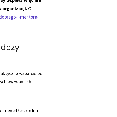
ay wspiera więc nie
 organizacji.
O
dobrego-i-mentora-
ódczy
raktyczne wsparcie od
nnych wyzwaniach
ko menedżerskie lub