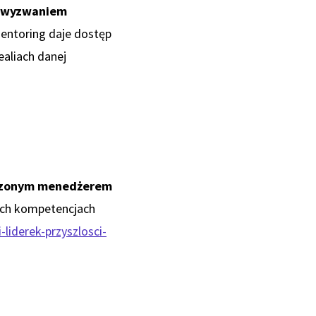
d wyzwaniem
entoring daje dostęp
ealiach danej
adczonym menedżerem
ch kompetencjach
liderek-przyszlosci-