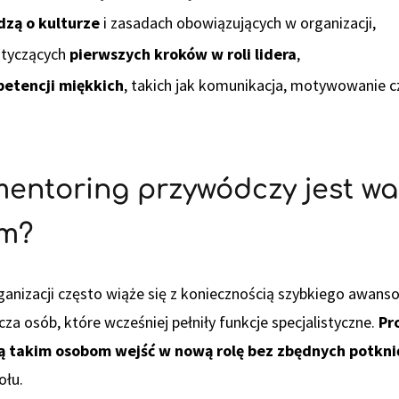
zą o kulturze
i zasadach obowiązujących w organizacji,
tyczących
pierwszych kroków w roli lidera
,
petencji miękkich
, takich jak komunikacja, motywowanie 
entoring przywódczy jest wa
rm?
anizacji często wiąże się z koniecznością szybkiego awan
a osób, które wcześniej pełniły funkcje specjalistyczne.
Pr
ą takim osobom wejść w nową rolę bez zbędnych potkni
ołu.