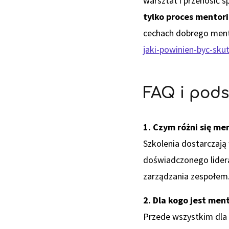
warsztat i przenosić 
tylko proces mentori
cechach dobrego mento
jaki-powinien-byc-sku
FAQ i pod
1. Czym różni się me
Szkolenia dostarczają
doświadczonego lidera
zarządzania zespołem
2. Dla kogo jest me
Przede wszystkim dla 