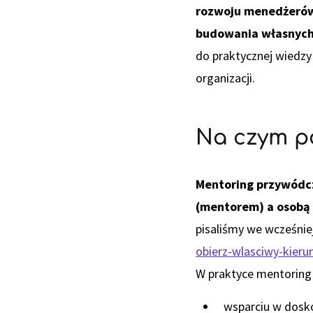
rozwoju menedżerów,
budowania własnych
do praktycznej wiedzy 
organizacji.
Na czym po
Mentoring przywódcz
(mentorem) a osobą 
pisaliśmy we wcześnie
obierz-wlasciwy-kieru
W praktyce mentoring l
wsparciu w dosk