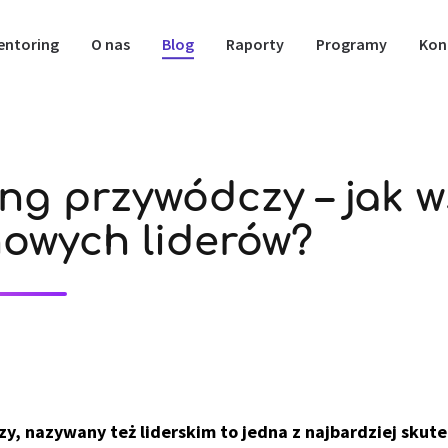
entoring
O nas
Blog
Raporty
Programy
Kon
ng przywódczy – jak w
nowych liderów?
y, nazywany też liderskim to jedna z najbardziej sku