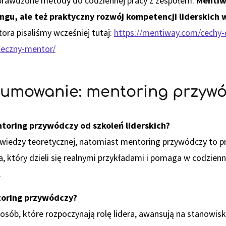
sprawdzone metody do codziennej pracy z zespołem.
Mentiw
ngu, ale też praktyczny rozwój kompetencji liderskich w
ra pisaliśmy wcześniej tutaj:
https://mentiway.com/cechy-
teczny-mentor/
sumowanie: mentoring przyw
ntoring przywódczy od szkoleń liderskich?
 wiedzy teoretycznej, natomiast mentoring przywódczy to p
, który dzieli się realnymi przykładami i pomaga w codzie
.
ntoring przywódczy?
osób, które rozpoczynają rolę lidera, awansują na stanowis