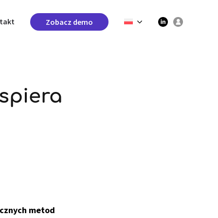
takt
Zobacz demo
spiera
tecznych metod