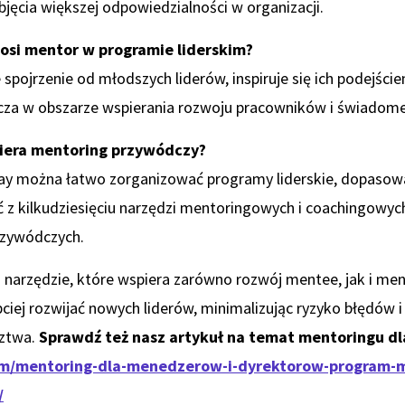
jęcia większej odpowiedzialności w organizacji.
nosi mentor w programie liderskim?
spojrzenie od młodszych liderów, inspiruje się ich podejści
zcza w obszarze wspierania rozwoju pracowników i świado
iera mentoring przywódczy?
ay można łatwo zorganizować programy liderskie, dopasow
 z kilkudziesięciu narzędzi mentoringowych i coachingowych
rzywódczych.
 narzędzie, które wspiera zarówno rozwój mentee, jak i me
ciej rozwijać nowych liderów, minimalizując ryzyko błędów i
ztwa.
Sprawdź też nasz artykuł na temat mentoringu d
om/mentoring-dla-menedzerow-i-dyrektorow-program-
/