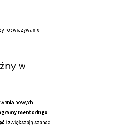
czy rozwiązywanie
żny w
sowania nowych
ogramy mentoringu
ęć
i zwiększają szanse