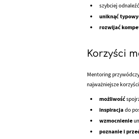
szybciej odnaleź
uniknąć typowy
rozwijać kompe
Korzyści 
Mentoring przywódczy
najważniejsze korzyści
możliwość
spojr
inspiracja
do po
wzmocnienie
um
poznanie i prze