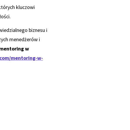
tórych kluczowi
ości.
wiedzialnego biznesu i
szych menedżerów i
 mentoring w
.com/mentoring-w-