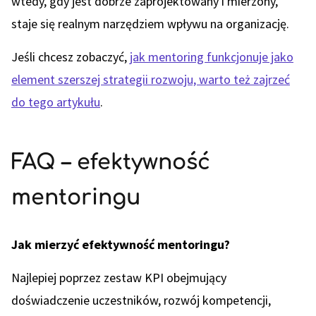
wtedy, gdy jest dobrze zaprojektowany i mierzony,
staje się realnym narzędziem wpływu na organizację.
Jeśli chcesz zobaczyć,
jak mentoring funkcjonuje jako
element szerszej strategii rozwoju, warto też zajrzeć
do tego artykułu
.
FAQ – efektywność
mentoringu
Jak mierzyć efektywność mentoringu?
Najlepiej poprzez zestaw KPI obejmujący
doświadczenie uczestników, rozwój kompetencji,