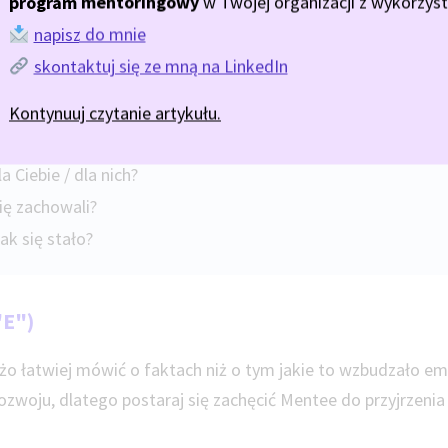
program mentoringowy
w Twojej organizacji z wykorzyst
napisz do mnie
się zachowałeś (-aś)?
skontaktuj się ze mną na LinkedIn
y?
Kontynuuj czytanie artykułu.
a Ciebie / dla nich?
się zachowali?
k się stało?
"E")
o łatwiej mówić o faktach niż o tym jakie to wzbudzało em
rozwoju, dlatego postaraj się zachęcić Mentee do przyjrzeni