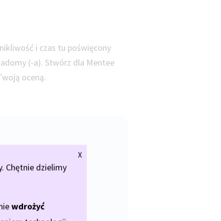
wnikliwość i czas tu poświęcony
wiadomy (-a). Stwórz dla Mentee
 Twoją oceną.
X
 Chętnie dzielimy
znie
wdrożyć