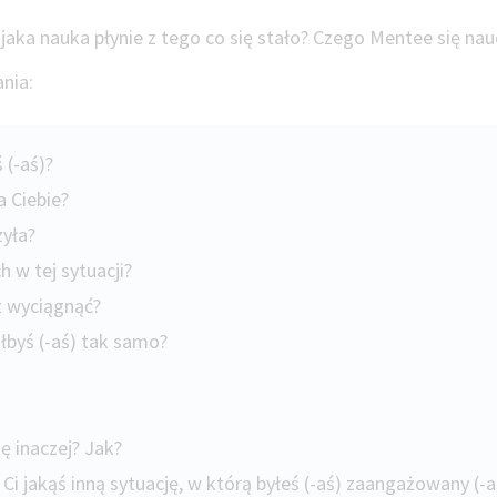
 jaka nauka płynie z tego co się stało? Czego Mentee się nau
ania:
 (-aś)?
la Ciebie?
zyła?
h w tej sytuacji?
z wyciągnąć?
łbyś (-aś) tak samo?
ję inaczej? Jak?
Ci jakąś inną sytuację, w którą byłeś (-aś) zaangażowany (-