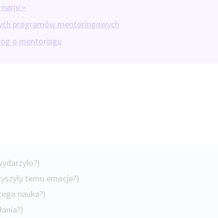
z nami »
tych programów mentoringowych
blog o mentoringu
wydarzyło?)
zyszyły temu emocje?)
 tego nauka?)
ałania?)