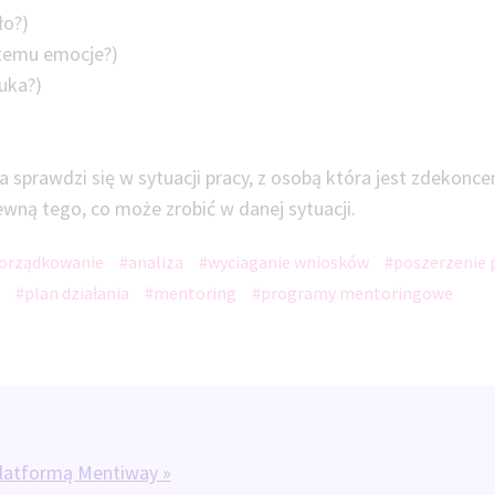
ło?)
 temu emocje?)
auka?)
a sprawdzi się w sytuacji pracy, z osobą która jest zdekonc
ewną tego, co może zrobić w danej sytuacji.
orządkowanie
#analiza
#wyciaganie wniosków
#poszerzenie 
#plan działania
#mentoring
#programy mentoringowe
platformą Mentiway »