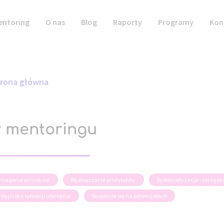
entoring
O nas
Blog
Raporty
Programy
Kon
trona główna
w mentoringu
wyciaganie wniosków
Wyznaczanie priorytetów
Systematyzacja i porząd
Wyjście z sytuacji utknięcia
Skupienie się na potencjałach