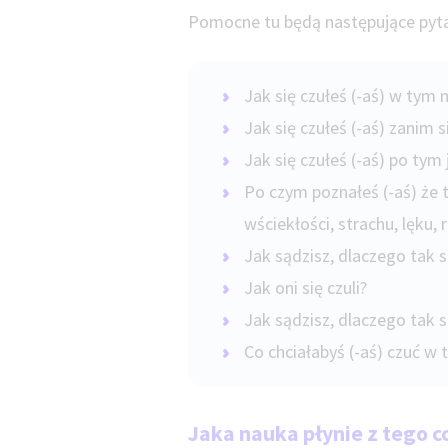
Pomocne tu będą następujące pyt
Jak się czułeś (-aś) w ty
Jak się czułeś (-aś) zanim s
Jak się czułeś (-aś) po tym 
Po czym poznałeś (-aś) że t
wściekłości, strachu, lęku,
Jak sądzisz, dlaczego tak s
Jak oni się czuli?
Jak sądzisz, dlaczego tak s
Co chciałabyś (-aś) czuć 
Jaka nauka płynie z tego co