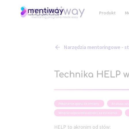
Produkt
M
Narzędzia mentoringowe - s
Technika HELP 
Pokonanie oporu do zmiany
Analiza i 
Wzięcie odpowiedzialności za dzialania
HELP to akronim od słów: