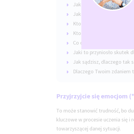
Jaki to przyniosło sutek?
Jak sądzisz, dlaczego tak 
Kto był w to zaangażowan
Kto jeszcze?
Co oni zrobili?
Jaki to przyniosło skutek dl
Jak sądzisz, dlaczego tak 
Dlaczego Twoim zdaniem ta
Przyjrzyjcie się emocjom (
To może stanowić trudność, bo duż
kluczowe w procesie uczenia się i 
towarzyszącej danej sytuacji.