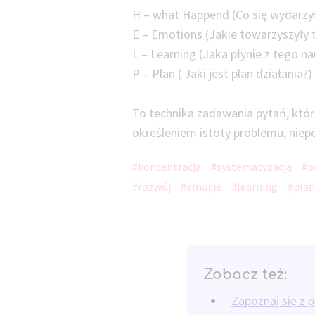
H – what Happend (Co się wydarzy
E – Emotions (Jakie towarzyszyły
L – Learning (Jaka płynie z tego n
P – Plan ( Jaki jest plan działania?)
To technika zadawania pytań, któr
określeniem istoty problemu, niep
#koncentracja
#systematyzacja
#p
#rozwój
#emocje
#learning
#plan
Zobacz też:
Zapoznaj się z 