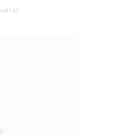
czył (-a)?
a)?