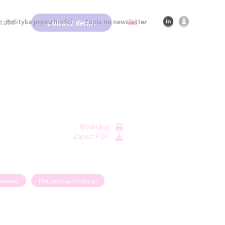
Polityka prywatności
Zapis na newsletter
takt
Zobacz demo
Wydrukuj
Zapisz PDF
kowanie
Podejmowanie decyzji