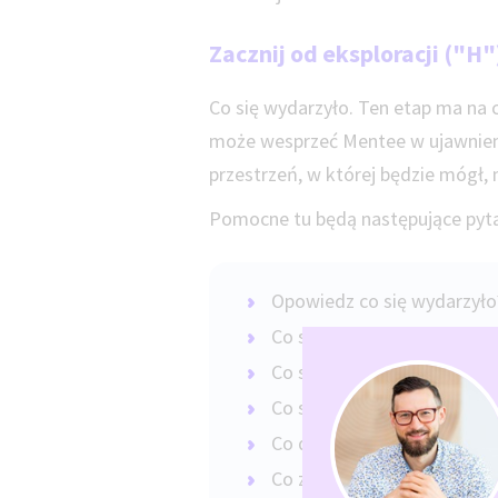
Zacznij od eksploracji ("H"
Co się wydarzyło. Ten etap ma na c
może wesprzeć Mentee w ujawnieniu
przestrzeń, w której będzie mógł
Pomocne tu będą następujące pyt
Opowiedz co się wydarzył
Co się stało?
Co się stało najpierw?
Co się potem wydarzyło?
Co dalej?
Co zrobiłeś (-aś) w tej sytu