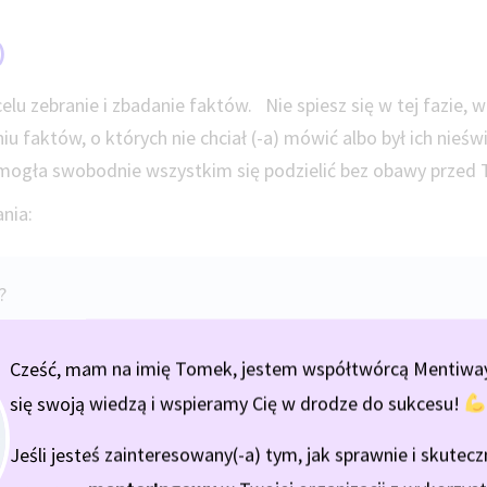
)
elu zebranie i zbadanie faktów. Nie spiesz się w tej fazie, 
 faktów, o których nie chciał (-a) mówić albo był ich nieś
, mogła swobodnie wszystkim się podzielić bez obawy przed
ania:
o?
Cześć, mam na imię Tomek, jestem współtwórcą Mentiway.
się swoją wiedzą i wspieramy Cię w drodze do sukcesu!
Jeśli jesteś zainteresowany(-a) tym, jak sprawnie i skutec
acji?