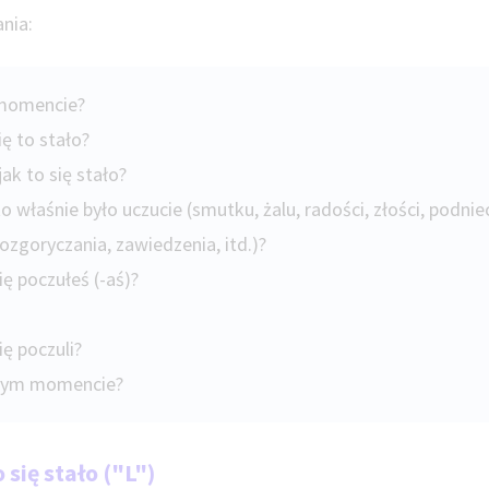
ania:
m momencie?
ię to stało?
jak to się stało?
o właśnie było uczucie (smutku, żalu, radości, złości, podni
 rozgoryczania, zawiedzenia, itd.)?
ię poczułeś (-aś)?
ię poczuli?
w tym momencie?
 się stało ("L")