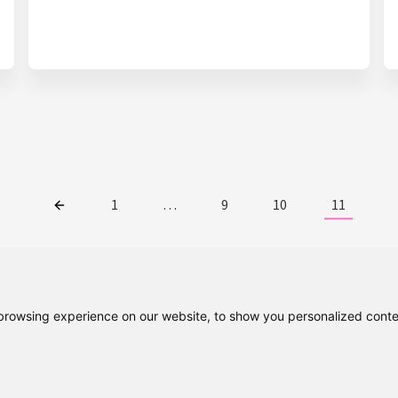
1
…
9
10
11
rowsing experience on our website, to show you personalized content