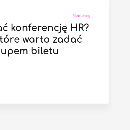
Mentoring
ać konferencję HR?
które warto zadać
kupem biletu