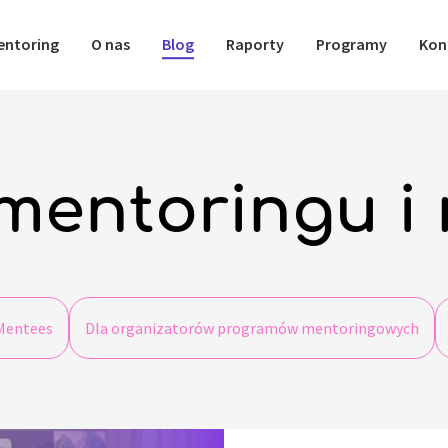
entoring
O nas
Blog
Raporty
Programy
Kon
mentoringu i
Mentees
Dla organizatorów programów mentoringowych