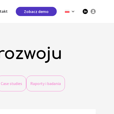
takt
Zobacz demo
 rozwoju
Case studies
Raporty i badania