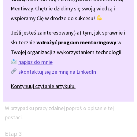
Instrukcja – Wariant 1
Mentiway. Chętnie dzielimy się swoją wiedzą i
wspieramy Cię w drodze do sukcesu!
Etap 1
Jeśli jesteś zainteresowany(-a) tym, jak sprawnie i
Zidentyfikujcie obszar, który jest tematem Waszej
skutecznie
wdrożyć program mentoringowy
w
pracy.
Twojej organizacji z wykorzystaniem technologii:
napisz do mnie
Etap 2
skontaktuj się ze mną na LinkedIn
Poproś osobę, z którą pracujesz, aby uważnie przyjrzała
Kontynuuj czytanie artykułu.
się obrazkowi i zakreśliła jednym kolorem postać, która
przedstawia miejsce, w którym się teraz widzi.
W przypadku pracy zdalnej poproś o opisanie tej
postaci.
Etap 3