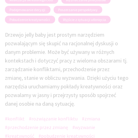
Podejmowanie decyzji
Poszerzanie perspektywy
Pobudzenie kreatywności
Wyjście z sytuacji utknięcia
Drzewjo jelly baby jest prostym narzędziem
pozwalającym się skupić na racjonalnej dyskusji o
danym problemie. Może być używany w różnych
kontekstach i dotyczyć pracy z wieloma obszarami tj.
zarządzanie konfliktami, przechodzenie przez
zmianę, stanie w obliczu wyzwania. Dzięki użyciu tego
narzędzia uruchamiamy pokłady kreatywności oraz
pozwalamy w jasny i przejrzysty sposób spojrzeć
danej osobie na daną sytuację.
#konflikt
#rozwiązanie konfliktu
#zmiana
#przechodzenie przez zmianę
#wyzwanie
#kreatywność
#pobudzenie kreatywności