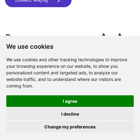
Program
We use cookies
mentoringowy
We use cookies and other tracking technologies to improve
your browsing experience on our website, to show you
SAAMBA
personalized content and targeted ads, to analyze our
website traffic, and to understand where our visitors are
coming from.
Program mentoringowy SAAMBA 2025 jest
I agree
organizowany przez Stowarzyszenie Studentów i
Absolwentów Szkoły Biznesu Politechniki Warszawskiej
I decline
dla członków Stowarzyszenia i jest jednym z działań
Zapraszamy na konferencję Mentoring Program
Change my preferences
Excellence 15.09.2026r.
Więcej szczegółów
.
wynikających ze strategii Stowarzyszenia SAAMBA.