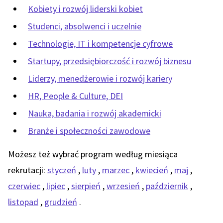
Kobiety i rozwój liderski kobiet
Studenci, absolwenci i uczelnie
Technologie, IT i kompetencje cyfrowe
Startupy, przedsiębiorczość i rozwój biznesu
Liderzy, menedżerowie i rozwój kariery
HR, People & Culture, DEI
Nauka, badania i rozwój akademicki
Branże i społeczności zawodowe
Możesz też wybrać program według miesiąca
rekrutacji:
styczeń
,
luty
,
marzec
,
kwiecień
,
maj
,
czerwiec
,
lipiec
,
sierpień
,
wrzesień
,
październik
,
listopad
,
grudzień
.